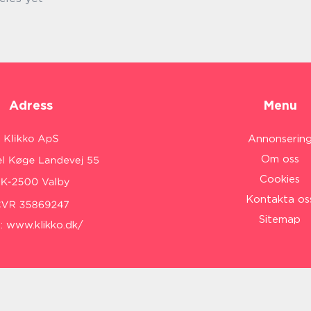
Adress
Menu
Annonserin
Om oss
Cookies
Kontakta os
Sitemap
:
www.klikko.dk/