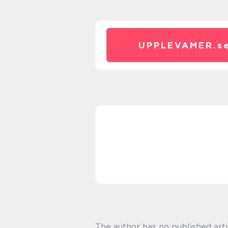
UPPLEVAMER.
s
The author has no published arti