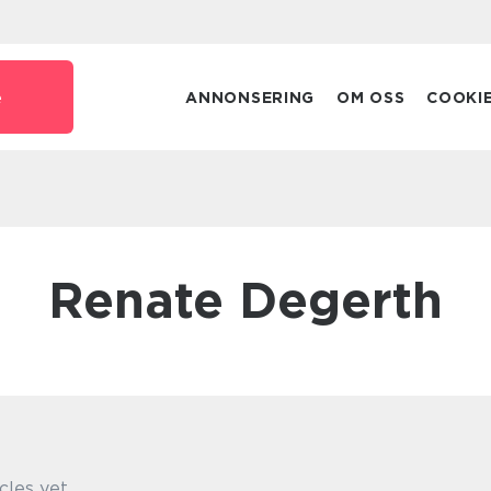
e
ANNONSERING
OM OSS
COOKI
Renate Degerth
cles yet