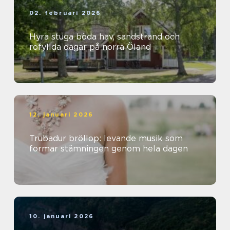
02. februari 2026
Hyra stuga böda hav, sandstrand och
rofyllda dagar på norra Öland
12. januari 2026
Trubadur bröllop: levande musik som
formar stämningen genom hela dagen
10. januari 2026