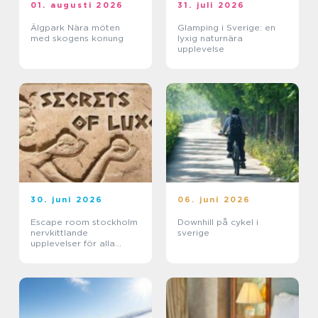
01. augusti 2026
31. juli 2026
Älgpark Nära möten
Glamping i Sverige: en
med skogens konung
lyxig naturnära
upplevelse
30. juni 2026
06. juni 2026
Escape room stockholm
Downhill på cykel i
nervkittlande
sverige
upplevelser för alla
grupper