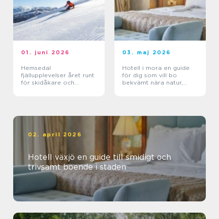
01. juni 2026
03. maj 2026
Hemsedal
Hotell i mora en guide
fjällupplevelser året runt
för dig som vill bo
för skidåkare och
bekvämt nära natur,
äventyrslystna
dalahästar och
vasaloppet
02. april 2026
Hotell växjö en guide till smidigt och
trivsamt boende i staden