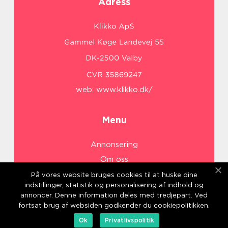
Adress
web:
www.klikko.dk/
Menu
Annonsering
Om oss
Cookies
På vores website bruges cookies til at huske dine
indstillinger, statistik og personalisering af indhold og
Kontakta oss
annoncer. Denne information deles med tredjepart. Ved
Sitemap
fortsat brug af websiden godkender du cookiepolitikken.
Ok
Privatlivspolitik