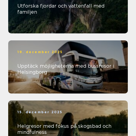
Utforska fjordar och vattenfall med
familjen
19. december 2025
Upptäck möjligheterna med bussresor i
Helsingborg
15. december 2025
Helgresor med fokus på skogsbad och
mindfulness