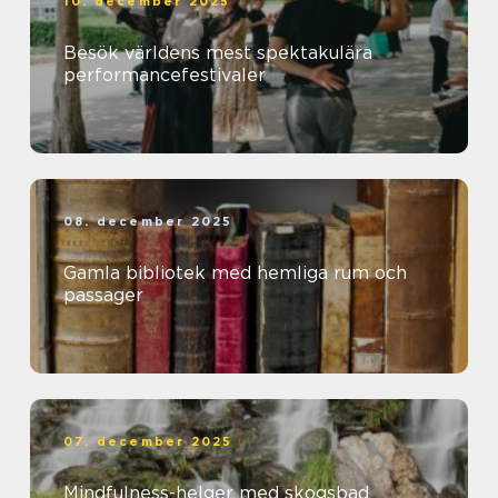
10. december 2025
Besök världens mest spektakulära
performancefestivaler
08. december 2025
Gamla bibliotek med hemliga rum och
passager
07. december 2025
Mindfulness-helger med skogsbad