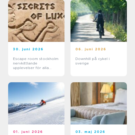
30. juni 2026
06. juni 2026
Escape room stockholm
Downhill på cykel i
nervkittlande
sverige
upplevelser för alla
grupper
01. juni 2026
03. maj 2026