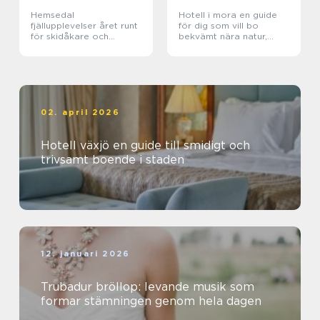
Hemsedal
Hotell i mora en guide
fjällupplevelser året runt
för dig som vill bo
för skidåkare och
bekvämt nära natur,
äventyrslystna
dalahästar och
vasaloppet
02. april 2026
Hotell växjö en guide till smidigt och
trivsamt boende i staden
12. januari 2026
Trubadur bröllop: levande musik som
formar stämningen genom hela dagen