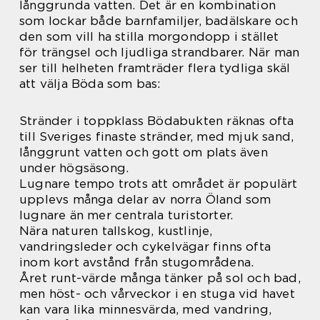
långgrunda vatten. Det är en kombination
som lockar både barnfamiljer, badälskare och
den som vill ha stilla morgondopp i stället
för trängsel och ljudliga strandbarer. När man
ser till helheten framträder flera tydliga skäl
att välja Böda som bas:
Stränder i toppklass Bödabukten räknas ofta
till Sveriges finaste stränder, med mjuk sand,
långgrunt vatten och gott om plats även
under högsäsong.
Lugnare tempo trots att området är populärt
upplevs många delar av norra Öland som
lugnare än mer centrala turistorter.
Nära naturen tallskog, kustlinje,
vandringsleder och cykelvägar finns ofta
inom kort avstånd från stugområdena.
Året runt-värde många tänker på sol och bad,
men höst- och vårveckor i en stuga vid havet
kan vara lika minnesvärda, med vandring,