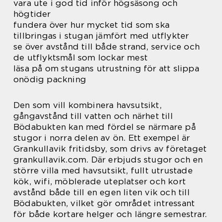
vara ute i god tid inför högsäsong och
högtider
fundera över hur mycket tid som ska
tillbringas i stugan jämfört med utflykter
se över avstånd till både strand, service och
de utflyktsmål som lockar mest
läsa på om stugans utrustning för att slippa
onödig packning
Den som vill kombinera havsutsikt,
gångavstånd till vatten och närhet till
Bödabukten kan med fördel se närmare på
stugor i norra delen av ön. Ett exempel är
Grankullavik fritidsby, som drivs av företaget
grankullavik.com. Där erbjuds stugor och en
större villa med havsutsikt, fullt utrustade
kök, wifi, möblerade uteplatser och kort
avstånd både till en egen liten vik och till
Bödabukten, vilket gör området intressant
för både kortare helger och längre semestrar.