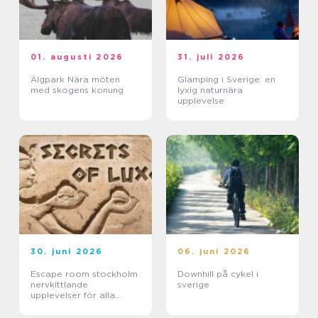
01. augusti 2026
31. juli 2026
Älgpark Nära möten
Glamping i Sverige: en
med skogens konung
lyxig naturnära
upplevelse
30. juni 2026
06. juni 2026
Escape room stockholm
Downhill på cykel i
nervkittlande
sverige
upplevelser för alla
grupper