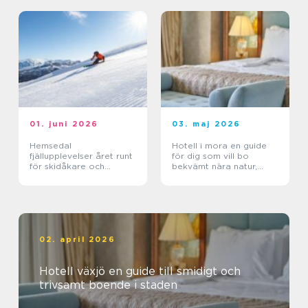
01. juni 2026
03. maj 2026
Hemsedal
Hotell i mora en guide
fjällupplevelser året runt
för dig som vill bo
för skidåkare och
bekvämt nära natur,
äventyrslystna
dalahästar och
vasaloppet
02. april 2026
Hotell växjö en guide till smidigt och
trivsamt boende i staden