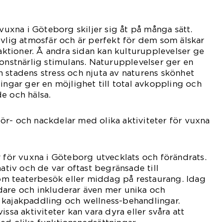
 vuxna i Göteborg skiljer sig åt på många sätt.
ivlig atmosfär och är perfekt för dem som älskar
raktioner. Å andra sidan kan kulturupplevelser ge
konstnärlig stimulans. Naturupplevelser ger en
 stadens stress och njuta av naturens skönhet
ingar ger en möjlighet till total avkoppling och
e och hälsa.
r- och nackdelar med olika aktiviteter för vuxna
r för vuxna i Göteborg utvecklats och förändrats.
nativ och de var oftast begränsade till
 som teaterbesök eller middag på restaurang. Idag
dare och inkluderar även mer unika och
 kajakpaddling och wellness-behandlingar.
issa aktiviteter kan vara dyra eller svåra att