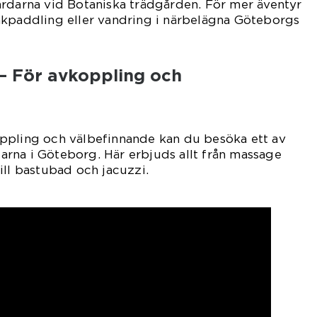
årdarna vid Botaniska trädgården. För mer äventyr
akpaddling eller vandring i närbelägna Göteborgs
– För avkoppling och
ppling och välbefinnande kan du besöka ett av
rna i Göteborg. Här erbjuds allt från massage
ill bastubad och jacuzzi.