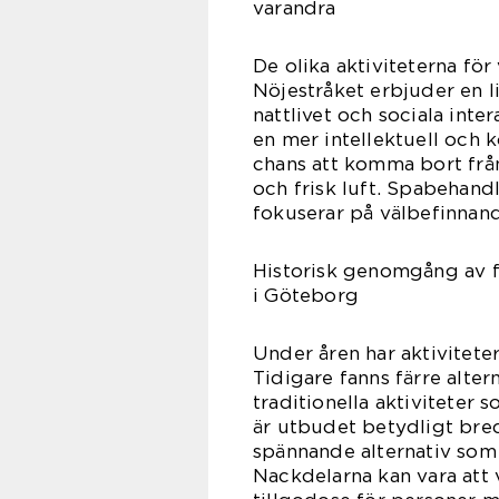
varandra
De olika aktiviteterna för
Nöjestråket erbjuder en l
nattlivet och sociala inte
en mer intellektuell och 
chans att komma bort från
och frisk luft. Spabehandl
fokuserar på välbefinnand
Historisk genomgång av fö
i Göteborg
Under åren har aktivitete
Tidigare fanns färre alter
traditionella aktiviteter
är utbudet betydligt bre
spännande alternativ som
Nackdelarna kan vara att v