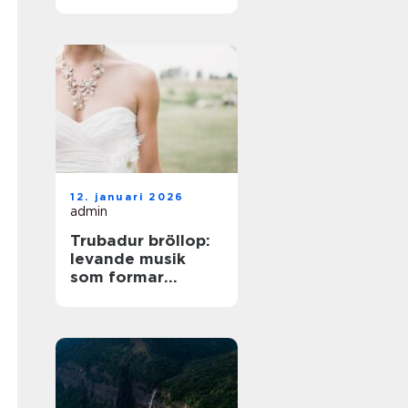
på norra Öland
12. januari 2026
admin
Trubadur bröllop:
levande musik
som formar
stämningen
genom hela dagen