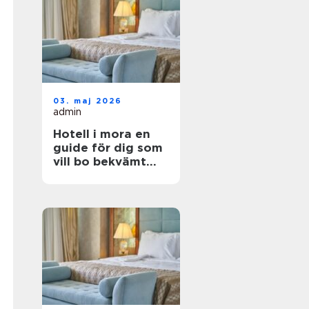
03. maj 2026
admin
Hotell i mora en
guide för dig som
vill bo bekvämt
nära natur,
dalahästar och
vasaloppet