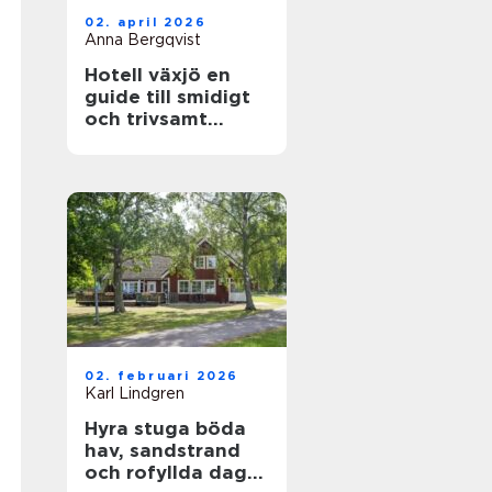
02. april 2026
Anna Bergqvist
Hotell växjö en
guide till smidigt
och trivsamt
boende i staden
02. februari 2026
Karl Lindgren
Hyra stuga böda
hav, sandstrand
och rofyllda dagar