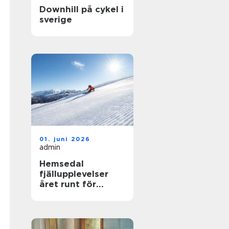
Downhill på cykel i
sverige
01. juni 2026
admin
Hemsedal
fjällupplevelser
året runt för
skidåkare och
äventyrslystna