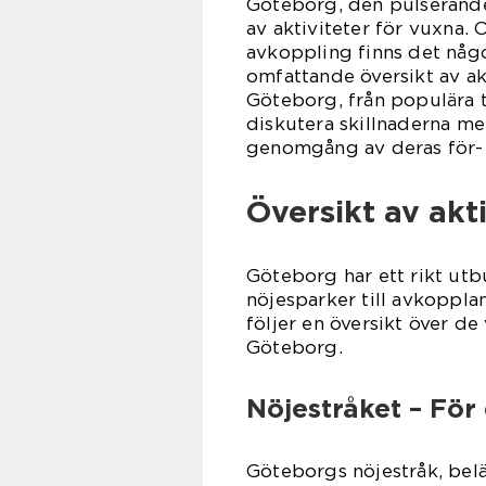
Göteborg, den pulserande
av aktiviteter för vuxna. 
avkoppling finns det något
omfattande översikt av akt
Göteborg, från populära t
diskutera skillnaderna mel
genomgång av deras för- 
Översikt av akt
Göteborg har ett rikt utb
nöjesparker till avkoppla
följer en översikt över de
Göteborg.
Nöjestråket – För 
Göteborgs nöjestråk, belä