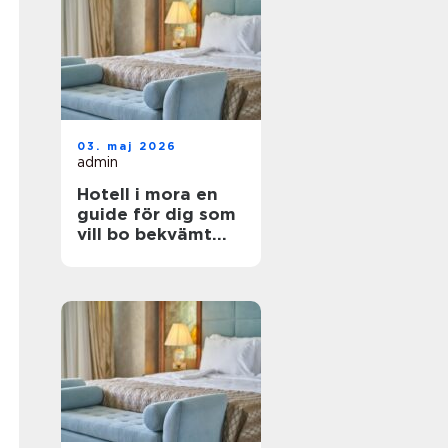
03. maj 2026
admin
Hotell i mora en
guide för dig som
vill bo bekvämt
nära natur,
dalahästar och
vasaloppet