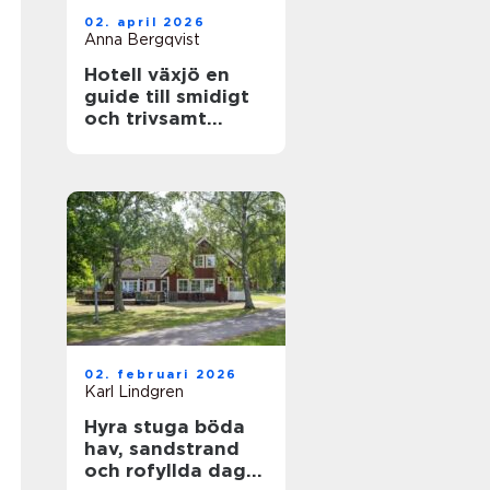
02. april 2026
Anna Bergqvist
Hotell växjö en
guide till smidigt
och trivsamt
boende i staden
02. februari 2026
Karl Lindgren
Hyra stuga böda
hav, sandstrand
och rofyllda dagar