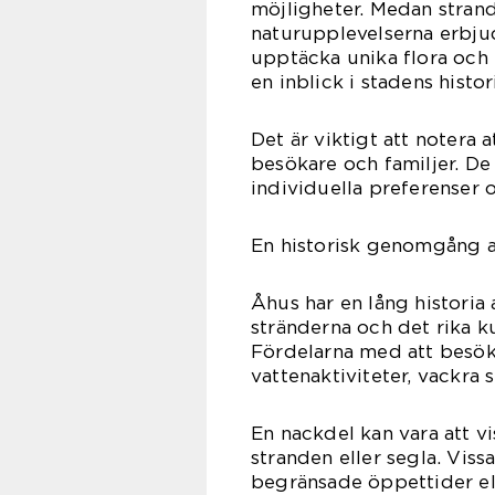
möjligheter. Medan strand
naturupplevelserna erbju
upptäcka unika flora och 
en inblick i stadens histo
Det är viktigt att notera a
besökare och familjer. De 
individuella preferenser o
En historisk genomgång av
Åhus har en lång historia 
stränderna och det rika k
Fördelarna med att besöka
vattenaktiviteter, vackra
En nackdel kan vara att v
stranden eller segla. Viss
begränsade öppettider ell