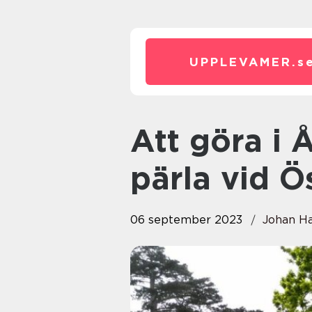
UPPLEVAMER.
s
Att göra i Åhus – Utforska en
pärla vid Ö
06 september 2023
Johan H