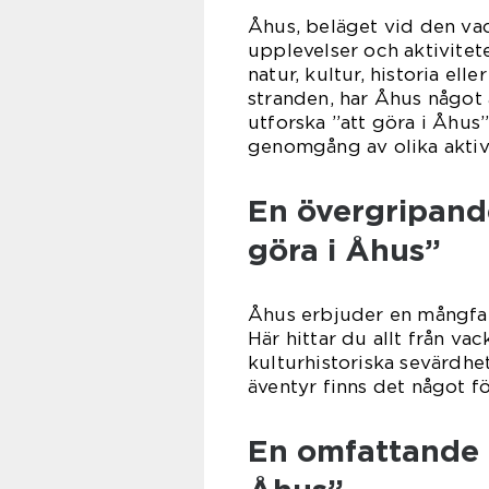
Åhus, beläget vid den va
upplevelser och aktivitet
natur, kultur, historia el
stranden, har Åhus något a
utforska ”att göra i Åhus”
genomgång av olika aktivi
En övergripande
göra i Åhus”
Åhus erbjuder en mångfald
Här hittar du allt från va
kulturhistoriska sevärdhe
äventyr finns det något fö
En omfattande p