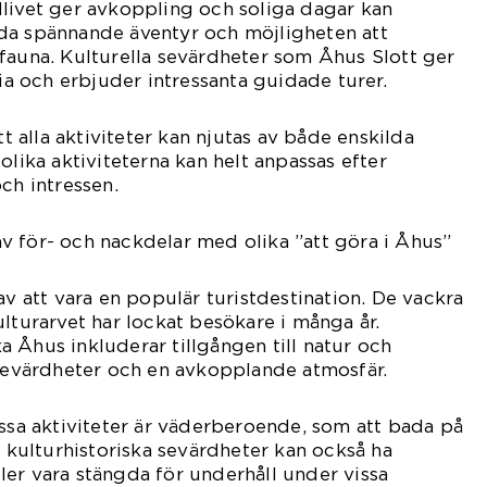
livet ger avkoppling och soliga dagar kan
da spännande äventyr och möjligheten att
fauna. Kulturella sevärdheter som Åhus Slott ger
ria och erbjuder intressanta guidade turer.
tt alla aktiviteter kan njutas av både enskilda
olika aktiviteterna kan helt anpassas efter
ch intressen.
 för- och nackdelar med olika ”att göra i Åhus”
av att vara en populär turistdestination. De vackra
ulturarvet har lockat besökare i många år.
 Åhus inkluderar tillgången till natur och
 sevärdheter och en avkopplande atmosfär.
issa aktiviteter är väderberoende, som att bada på
a kulturhistoriska sevärdheter kan också ha
er vara stängda för underhåll under vissa