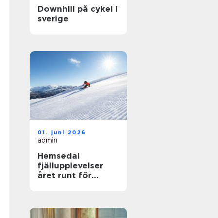
Downhill på cykel i
sverige
01. juni 2026
admin
Hemsedal
fjällupplevelser
året runt för
skidåkare och
äventyrslystna