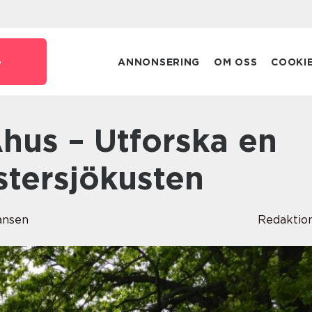
e
ANNONSERING
OM OSS
COOKI
stersjökusten
ansen
Redaktio