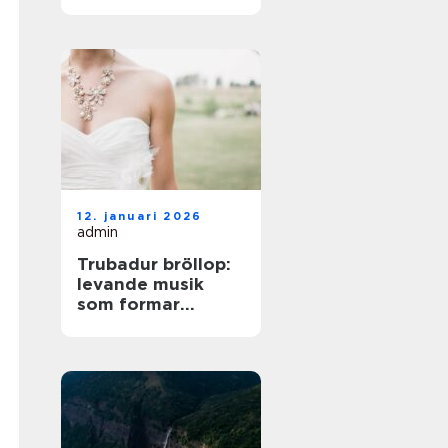
på norra Öland
12. januari 2026
admin
Trubadur bröllop:
levande musik
som formar
stämningen
genom hela dagen