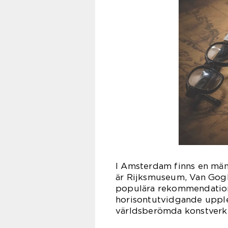
I Amsterdam finns en mäng
är Rijksmuseum, Van Gog
populära rekommendation
horisontutvidgande upple
världsberömda konstverk