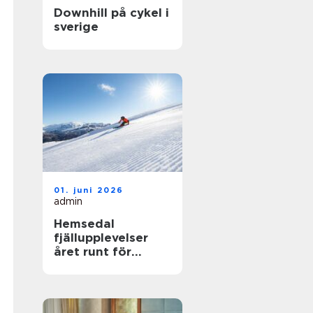
Downhill på cykel i
sverige
01. juni 2026
admin
Hemsedal
fjällupplevelser
året runt för
skidåkare och
äventyrslystna