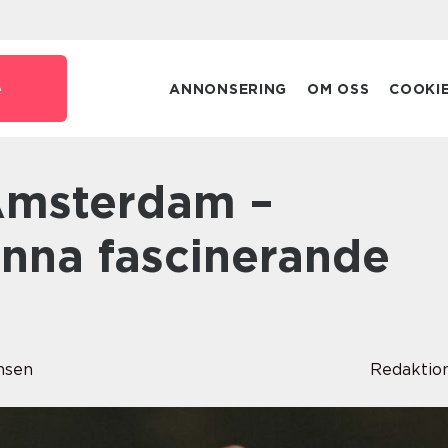
e
ANNONSERING
OM OSS
COOKI
nna fascinerande
nsen
Redaktio