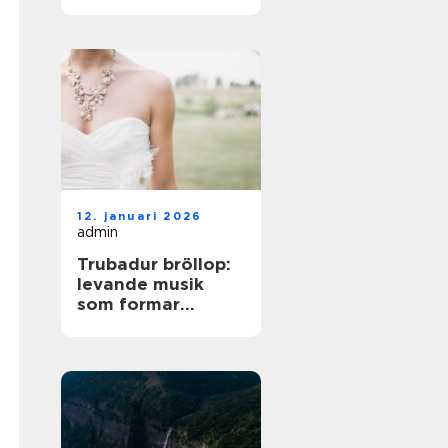
på norra Öland
12. januari 2026
admin
Trubadur bröllop:
levande musik
som formar
stämningen
genom hela dagen