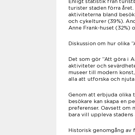
Enligt statistik från tur
turister staden förra åre
aktiviteterna bland besö
och cykelturer (39%). And
Anne Frank-huset (32%) oc
Diskussion om hur olika ”
Det som gör ”Att göra i 
aktiviteter och sevärdhete
museer till modern konst, 
alla att utforska och njuta
Genom att erbjuda olika 
besökare kan skapa en per
preferenser. Oavsett om ma
bara vill uppleva stadens
Historisk genomgång av fö