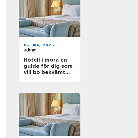
03. maj 2026
admin
Hotell i mora en
guide för dig som
vill bo bekvämt
nära natur,
dalahästar och
vasaloppet