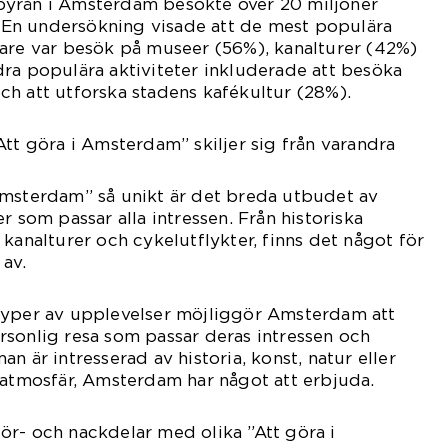
istbyrån i Amsterdam besökte över 20 miljoner
t. En undersökning visade att de mest populära
kare var besök på museer (56%), kanalturer (42%)
ra populära aktiviteter inkluderade att besöka
h att utforska stadens kafékultur (28%).
Att göra i Amsterdam” skiljer sig från varandra
Amsterdam” så unikt är det breda utbudet av
r som passar alla intressen. Från historiska
kanalturer och cykelutflykter, finns det något för
 av.
typer av upplevelser möjliggör Amsterdam att
sonlig resa som passar deras intressen och
n är intresserad av historia, konst, natur eller
 atmosfär, Amsterdam har något att erbjuda.
r- och nackdelar med olika ”Att göra i