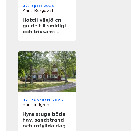
02. april 2026
Anna Bergqvist
Hotell växjö en
guide till smidigt
och trivsamt
boende i staden
02. februari 2026
Karl Lindgren
Hyra stuga böda
hav, sandstrand
och rofyllda dagar