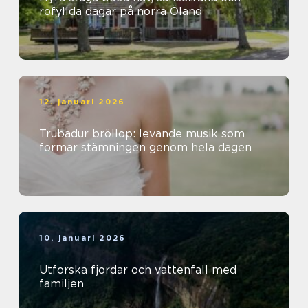
rofyllda dagar på norra Öland
12. januari 2026
Trubadur bröllop: levande musik som
formar stämningen genom hela dagen
10. januari 2026
Utforska fjordar och vattenfall med
familjen