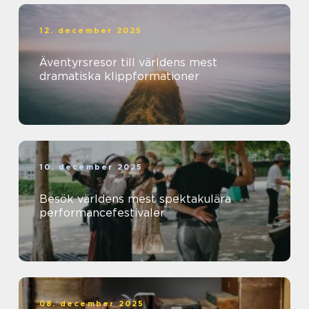
12. december 2025
Äventyrsresor till världens mest
dramatiska klippformationer
10. december 2025
Besök världens mest spektakulära
performancefestivaler
08. december 2025