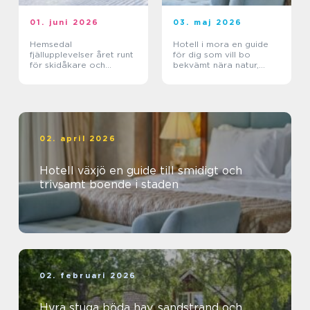
01. juni 2026
03. maj 2026
Hemsedal
Hotell i mora en guide
fjällupplevelser året runt
för dig som vill bo
för skidåkare och
bekvämt nära natur,
äventyrslystna
dalahästar och
vasaloppet
02. april 2026
Hotell växjö en guide till smidigt och
trivsamt boende i staden
02. februari 2026
Hyra stuga böda hav, sandstrand och