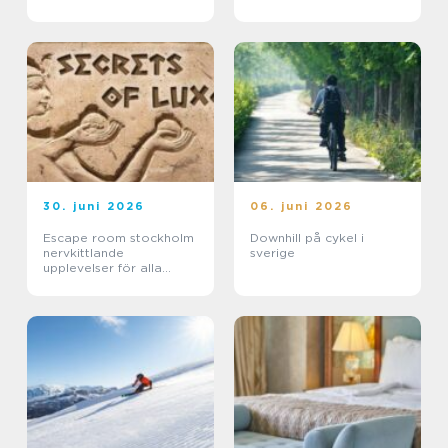
30. juni 2026
06. juni 2026
Escape room stockholm
Downhill på cykel i
nervkittlande
sverige
upplevelser för alla
grupper