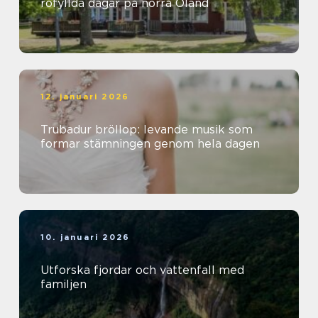
rofyllda dagar på norra Öland
12. januari 2026
Trubadur bröllop: levande musik som
formar stämningen genom hela dagen
10. januari 2026
Utforska fjordar och vattenfall med
familjen