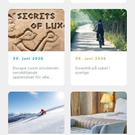
30. juni 2026
06. juni 2026
Escape room stockholm
Downhill på cykel i
nervkittlande
sverige
upplevelser för alla
grupper