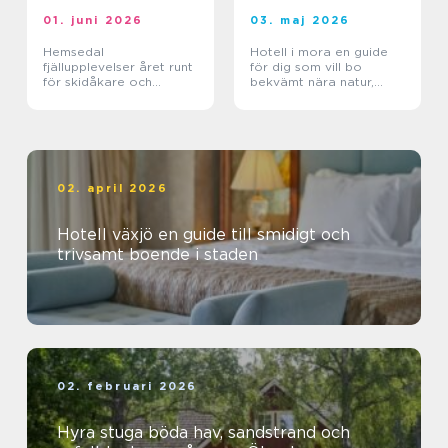
01. juni 2026
03. maj 2026
Hemsedal
Hotell i mora en guide
fjällupplevelser året runt
för dig som vill bo
för skidåkare och
bekvämt nära natur,
äventyrslystna
dalahästar och
vasaloppet
02. april 2026
Hotell växjö en guide till smidigt och
trivsamt boende i staden
02. februari 2026
Hyra stuga böda hav, sandstrand och