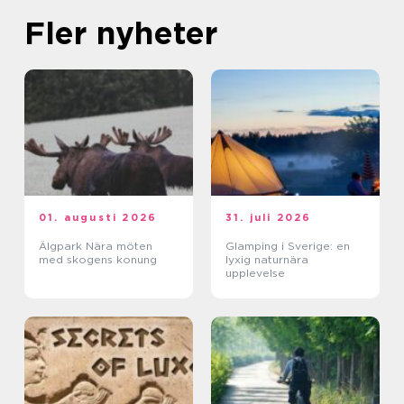
Fler nyheter
01. augusti 2026
31. juli 2026
Älgpark Nära möten
Glamping i Sverige: en
med skogens konung
lyxig naturnära
upplevelse