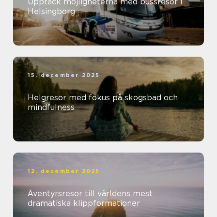
Upptäck möjligheterna med bussresor i
Helsingborg
15. december 2025
Helgresor med fokus på skogsbad och
mindfulness
12. december 2025
Äventyrsresor till världens mest
dramatiska klippformationer