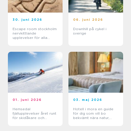
30. juni 2026
06. juni 2026
Escape room stockholm
Downhill på cykel i
nervkittlande
sverige
upplevelser för alla
grupper
01. juni 2026
03. maj 2026
Hemsedal
Hotell i mora en guide
fjällupplevelser året runt
för dig som vill bo
för skidåkare och
bekvämt nära natur,
äventyrslystna
dalahästar och
vasaloppet