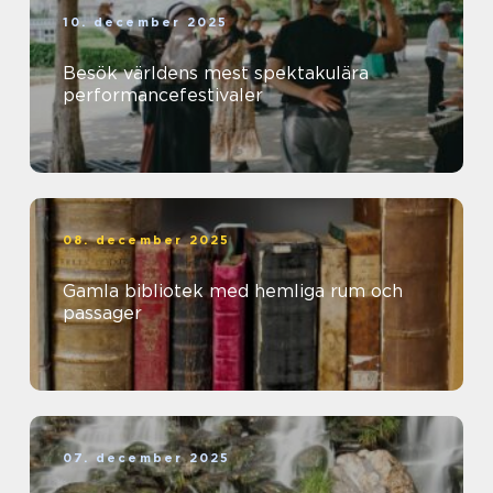
10. december 2025
Besök världens mest spektakulära
performancefestivaler
08. december 2025
Gamla bibliotek med hemliga rum och
passager
07. december 2025