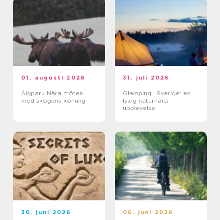
01. augusti 2026
31. juli 2026
Älgpark Nära möten
Glamping i Sverige: en
med skogens konung
lyxig naturnära
upplevelse
30. juni 2026
06. juni 2026