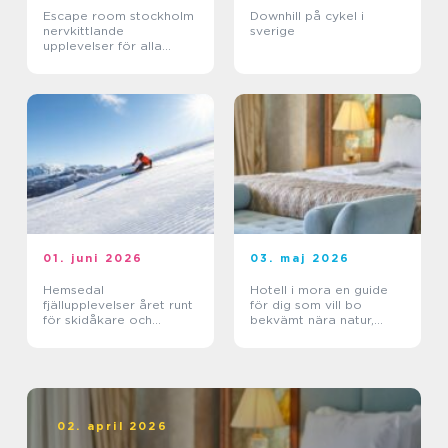
Escape room stockholm
Downhill på cykel i
nervkittlande
sverige
upplevelser för alla
grupper
01. juni 2026
03. maj 2026
Hemsedal
Hotell i mora en guide
fjällupplevelser året runt
för dig som vill bo
för skidåkare och
bekvämt nära natur,
äventyrslystna
dalahästar och
vasaloppet
02. april 2026