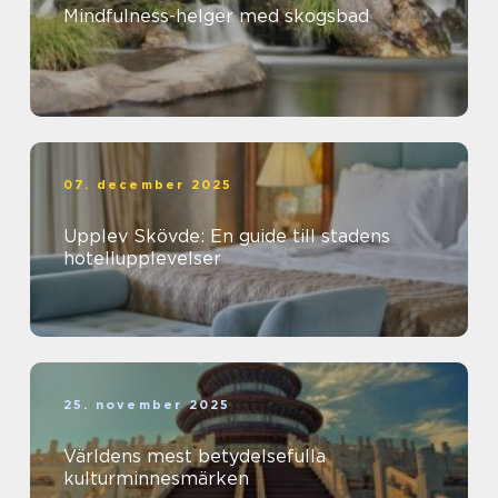
Mindfulness-helger med skogsbad
07. december 2025
Upplev Skövde: En guide till stadens
hotellupplevelser
25. november 2025
Världens mest betydelsefulla
kulturminnesmärken