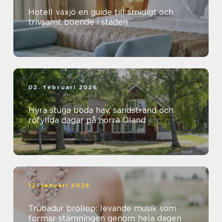
Hotell växjö en guide till smidigt och
trivsamt boende i staden
02. februari 2026
Hyra stuga böda hav, sandstrand och
rofyllda dagar på norra Öland
12. januari 2026
Trubadur bröllop: levande musik som
formar stämningen genom hela dagen