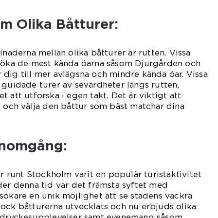
m Olika Båtturer:
lnaderna mellan olika båtturer är rutten. Vissa
esöka de mest kända öarna såsom Djurgården och
dig till mer avlägsna och mindre kända öar. Vissa
 guidade turer av sevärdheter längs rutten,
 att utforska i egen takt. Det är viktigt att
v och välja den båttur som bäst matchar dina
enomgång:
er runt Stockholm varit en populär turistaktivitet
der denna tid var det främsta syftet med
sökare en unik möjlighet att se stadens vackra
ock båtturerna utvecklats och nu erbjuds olika
h dryckesupplevelser samt evenemang såsom