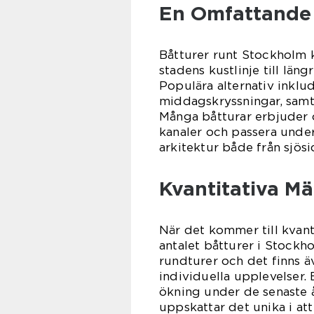
En Omfattande 
Båtturer runt Stockholm k
stadens kustlinje till län
Populära alternativ inklud
middagskryssningar, samt g
Många båtturar erbjuder 
kanaler och passera under
arkitektur både från sjösi
Kvantitativa Mä
När det kommer till kvanti
antalet båtturer i Stockh
rundturer och det finns ä
individuella upplevelser.
ökning under de senaste år
uppskattar det unika i att