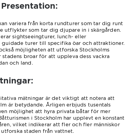
Presentation:
an variera från korta rundturer som tar dig runt
gre utflykter som tar dig djupare in i skärgården.
erar sightseeingturer, lunch- eller
uidade turer till specifika öar och attraktioner.
också möjligheten att utforska Stockholms
 stadens broar för att uppleva dess vackra
dan och land.
tningar:
tativa mätningar är det viktigt att notera att
olm är betydande. Årligen erbjuds tusentals
ven möjlighet att hyra privata båtar för mer
 Båtturismen i Stockholm har upplevt en konstant
en, vilket indikerar att fler och fler människor
 utforska staden från vattnet.