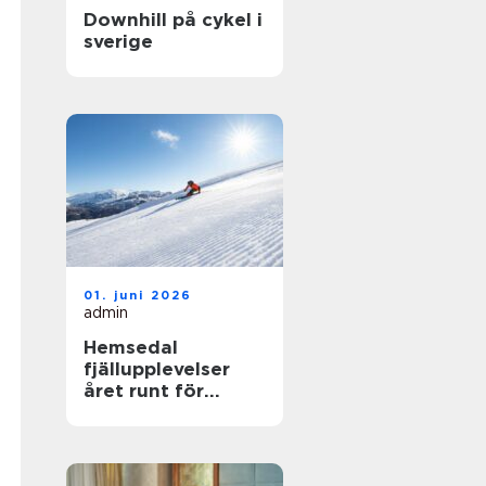
Downhill på cykel i
sverige
01. juni 2026
admin
Hemsedal
fjällupplevelser
året runt för
skidåkare och
äventyrslystna