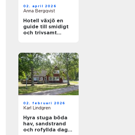
02. april 2026
Anna Bergqvist
Hotell växjö en
guide till smidigt
och trivsamt
boende i staden
02. februari 2026
Karl Lindgren
Hyra stuga böda
hav, sandstrand
och rofyllda dagar