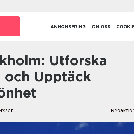
e
ANNONSERING
OM OSS
COOKI
 och Upptäck
önhet
ersson
Redaktio