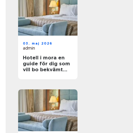
03. maj 2026
admin
Hotell i mora en
guide för dig som
vill bo bekvämt
nära natur,
dalahästar och
vasaloppet