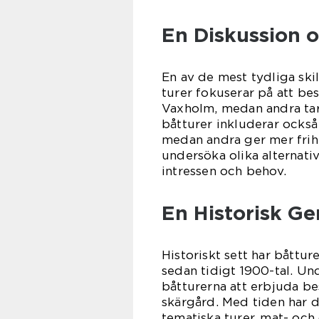
En Diskussion o
En av de mest tydliga skil
turer fokuserar på att b
Vaxholm, medan andra tar 
båtturer inkluderar också
medan andra ger mer frihet
undersöka olika alternati
intressen och behov.
En Historisk G
Historiskt sett har båttur
sedan tidigt 1900-tal. Un
båtturerna att erbjuda be
skärgård. Med tiden har d
tematiska turer, mat- oc