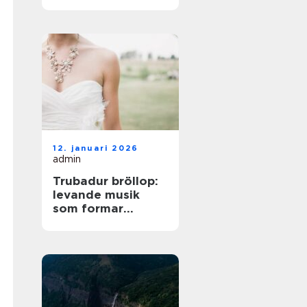
på norra Öland
12. januari 2026
admin
Trubadur bröllop:
levande musik
som formar
stämningen
genom hela dagen