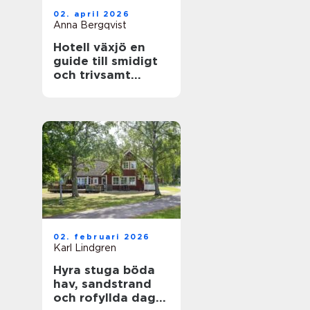
02. april 2026
Anna Bergqvist
Hotell växjö en
guide till smidigt
och trivsamt
boende i staden
02. februari 2026
Karl Lindgren
Hyra stuga böda
hav, sandstrand
och rofyllda dagar