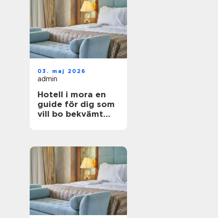
03. maj 2026
admin
Hotell i mora en
guide för dig som
vill bo bekvämt
nära natur,
dalahästar och
vasaloppet