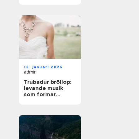
på norra Öland
12. januari 2026
admin
Trubadur bröllop:
levande musik
som formar
stämningen
genom hela dagen