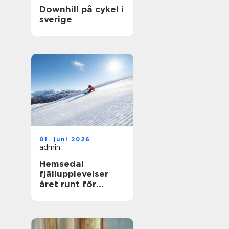
Downhill på cykel i
sverige
01. juni 2026
admin
Hemsedal
fjällupplevelser
året runt för
skidåkare och
äventyrslystna