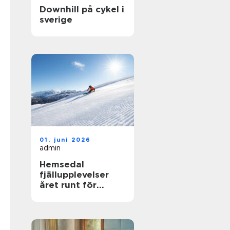
Downhill på cykel i
sverige
01. juni 2026
admin
Hemsedal
fjällupplevelser
året runt för
skidåkare och
äventyrslystna