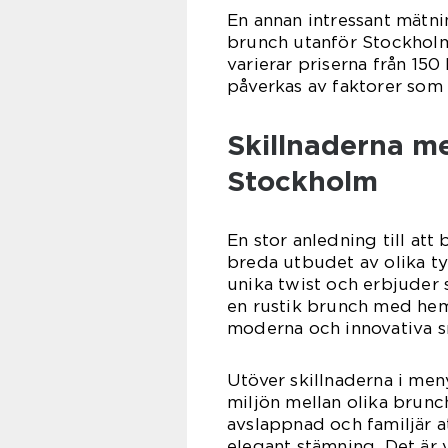
En annan intressant mätn
brunch utanför Stockh
varierar priserna från 150
påverkas av faktorer som 
Skillnaderna me
Stockholm
En stor anledning till at
breda utbudet av olika ty
unika twist och erbjuder s
en rustik brunch med hem
moderna och innovativa s
Utöver skillnaderna i men
miljön mellan olika brunc
avslappnad och familjär 
elegant stämning. Det är 