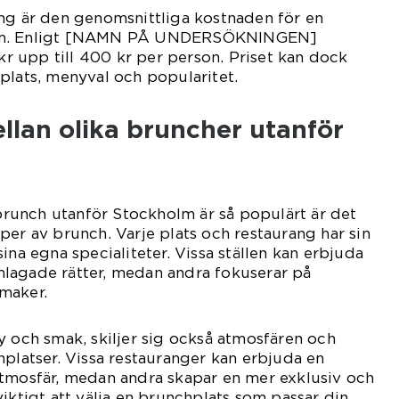
ing är den genomsnittliga kostnaden för en
olm. Enligt [NAMN PÅ UNDERSÖKNINGEN]
 kr upp till 400 kr per person. Priset kan dock
plats, menyval och popularitet.
llan olika bruncher utanför
t brunch utanför Stockholm är så populärt är det
per av brunch. Varje plats och restaurang har sin
ina egna specialiteter. Vissa ställen kan erbjuda
lagade rätter, medan andra fokuserar på
maker.
y och smak, skiljer sig också atmosfären och
hplatser. Vissa restauranger kan erbjuda en
atmosfär, medan andra skapar en mer exklusiv och
viktigt att välja en brunchplats som passar din