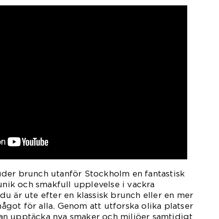
der brunch utanför Stockholm en fantastisk
 unik och smakfull upplevelse i vackra
u är ute efter en klassisk brunch eller en mer
 något för alla. Genom att utforska olika platser
n upptäcka nya smaker och miljöer samtidigt