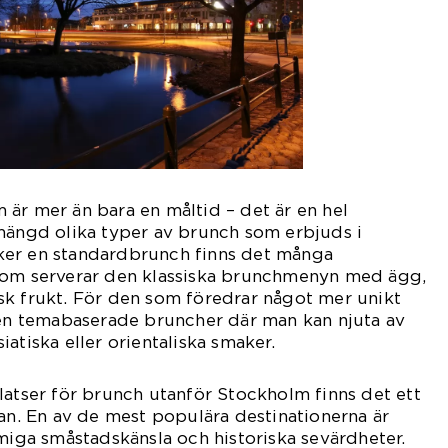
är mer än bara en måltid – det är en hel
mängd olika typer av brunch som erbjuds i
ker en standardbrunch finns det många
som serverar den klassiska brunchmenyn med ägg,
sk frukt. För den som föredrar något mer unikt
ven temabaserade bruncher där man kan njuta av
atiska eller orientaliska smaker.
latser för brunch utanför Stockholm finns det ett
lan. En av de mest populära destinationerna är
rmiga småstadskänsla och historiska sevärdheter.