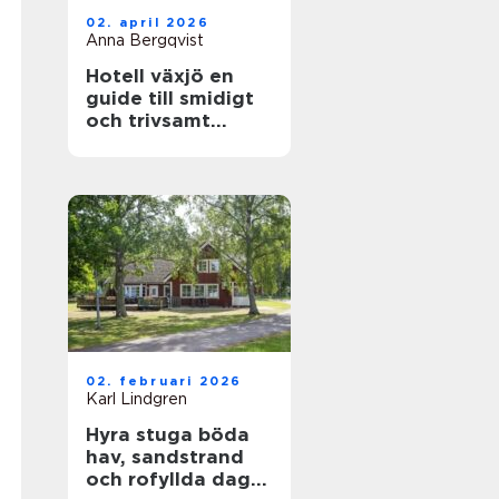
02. april 2026
Anna Bergqvist
Hotell växjö en
guide till smidigt
och trivsamt
boende i staden
02. februari 2026
Karl Lindgren
Hyra stuga böda
hav, sandstrand
och rofyllda dagar