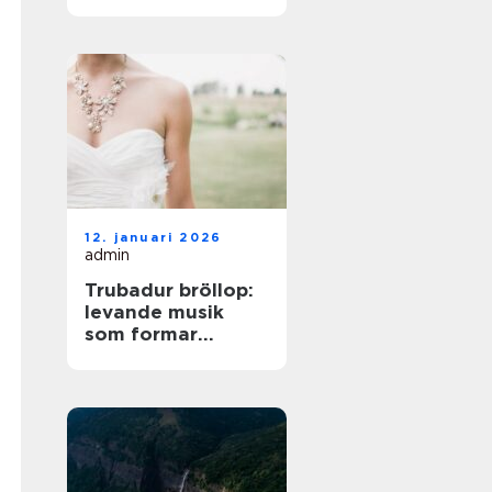
på norra Öland
12. januari 2026
admin
Trubadur bröllop:
levande musik
som formar
stämningen
genom hela dagen