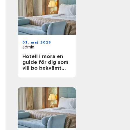
03. maj 2026
admin
Hotell i mora en
guide för dig som
vill bo bekvämt
nära natur,
dalahästar och
vasaloppet