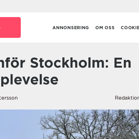
e
ANNONSERING
OM OSS
COOKI
plevelse
ttersson
Redaktio