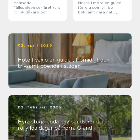
Hemsedal
Hotell i mora en guide
fjällupplevelser året runt
för dig som vill bo
för skidåkare och
bekvämt nära natur,
äventyrslystna
dalahästar och
vasaloppet
02. april 2026
Hotell växjö en guide till smidigt och
trivsamt boende i staden
02. februari 2026
Hyra stuga böda hav, sandstrand och
rofyllda dagar på norra Öland