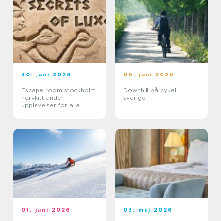
30. juni 2026
06. juni 2026
Escape room stockholm
Downhill på cykel i
nervkittlande
sverige
upplevelser för alla
grupper
01. juni 2026
03. maj 2026