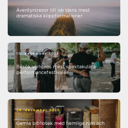
Äventyrsresor till världens mest
dramatiska klippformationer
10. december 2025
Besök världens mest spektakulära
performancefestivaler
08. december 2025
Gamla bibliotek med hemliga rum och