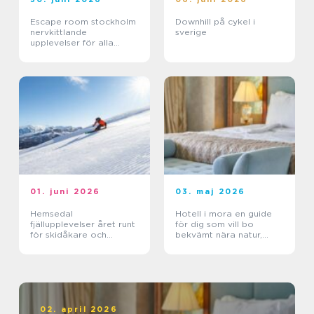
Escape room stockholm
Downhill på cykel i
nervkittlande
sverige
upplevelser för alla
grupper
01. juni 2026
03. maj 2026
Hemsedal
Hotell i mora en guide
fjällupplevelser året runt
för dig som vill bo
för skidåkare och
bekvämt nära natur,
äventyrslystna
dalahästar och
vasaloppet
02. april 2026