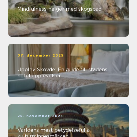
Mindfulness-helger med skogsbad
07. december 2025
Upplev Skövde: En guide till stadens
hotellupplevelser
25. november 2025
Världens mest betydelsefulla
kulturminnesmärken