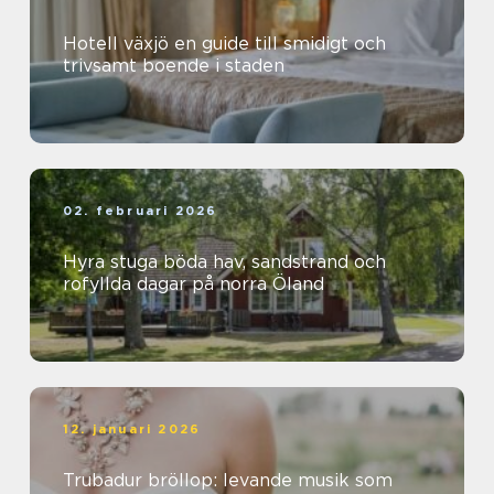
Hotell växjö en guide till smidigt och
trivsamt boende i staden
02. februari 2026
Hyra stuga böda hav, sandstrand och
rofyllda dagar på norra Öland
12. januari 2026
Trubadur bröllop: levande musik som