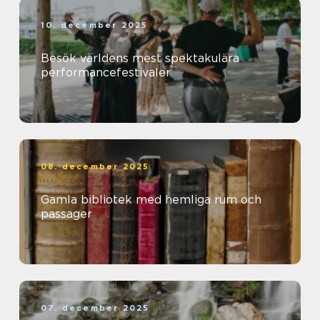
10. december 2025
Besök världens mest spektakulära
performancefestivaler
08. december 2025
Gamla bibliotek med hemliga rum och
passager
07. december 2025