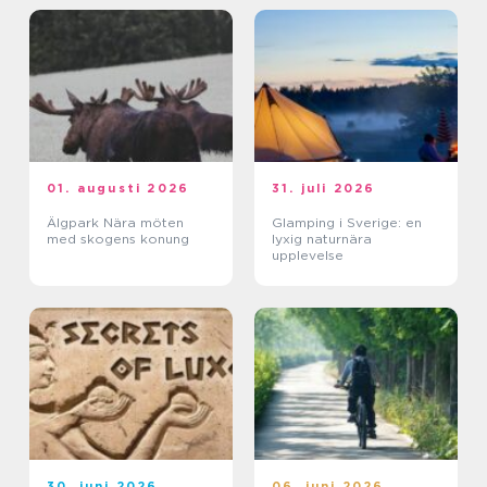
01. augusti 2026
31. juli 2026
Älgpark Nära möten
Glamping i Sverige: en
med skogens konung
lyxig naturnära
upplevelse
30. juni 2026
06. juni 2026