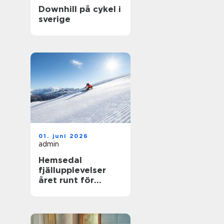
Downhill på cykel i
sverige
01. juni 2026
admin
Hemsedal
fjällupplevelser
året runt för
skidåkare och
äventyrslystna