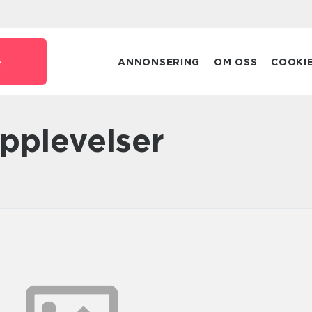
e
ANNONSERING
OM OSS
COOKI
 upplevelser