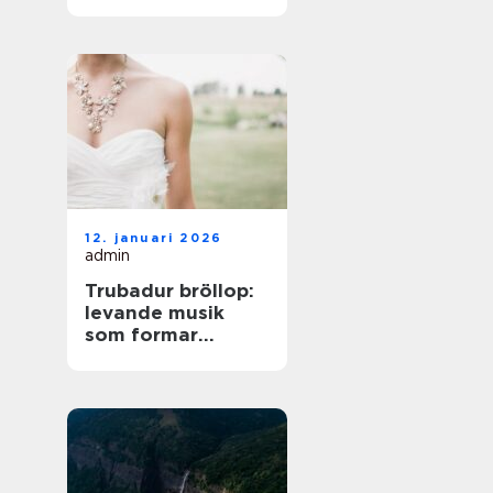
på norra Öland
12. januari 2026
admin
Trubadur bröllop:
levande musik
som formar
stämningen
genom hela dagen