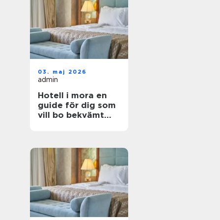
03. maj 2026
admin
Hotell i mora en
guide för dig som
vill bo bekvämt
nära natur,
dalahästar och
vasaloppet