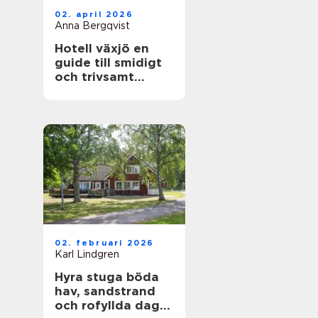
02. april 2026
Anna Bergqvist
Hotell växjö en
guide till smidigt
och trivsamt
boende i staden
02. februari 2026
Karl Lindgren
Hyra stuga böda
hav, sandstrand
och rofyllda dagar