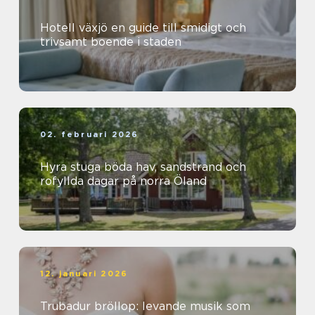
Hotell växjö en guide till smidigt och
trivsamt boende i staden
02. februari 2026
Hyra stuga böda hav, sandstrand och
rofyllda dagar på norra Öland
12. januari 2026
Trubadur bröllop: levande musik som