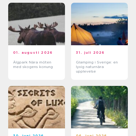
01. augusti 2026
31. juli 2026
Älgpark Nära möten
Glamping i Sverige: en
med skogens konung
lyxig naturnära
upplevelse
30. juni 2026
06. juni 2026