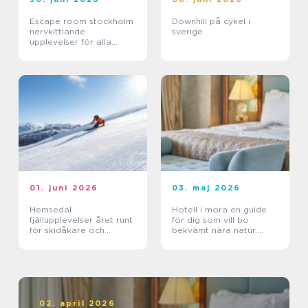
Escape room stockholm
Downhill på cykel i
nervkittlande
sverige
upplevelser för alla
grupper
01. juni 2026
03. maj 2026
Hemsedal
Hotell i mora en guide
fjällupplevelser året runt
för dig som vill bo
för skidåkare och
bekvämt nära natur,
äventyrslystna
dalahästar och
vasaloppet
02. april 2026