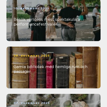
10. december 2025
Besök världens mest spektakulära
performancefestivaler
08. december 2025
Gamla bibliotek med hemliga rum och
passager
07. december 2025