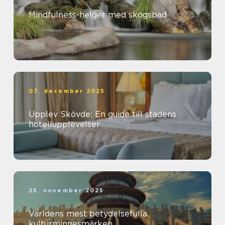
Mindfulness-helger med skogsbad
07. december 2025
Upplev Skövde: En guide till stadens
hotellupplevelser
25. november 2025
Världens mest betydelsefulla
kulturminnesmärken