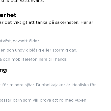
knik och vattenvana.
kerhet
 är det viktigt att tänka på säkerheten. Här är
ytväst, oavsett ålder.
n och undvik blåsig eller stormig dag.
a och mobiltelefon nära till hands.
ing
 för mindre sjöar. Dubbelkajaker är idealiska för
passar barn som vill prova att ro med vuxen