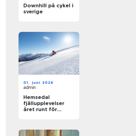
Downhill på cykel i
sverige
01. juni 2026
admin
Hemsedal
fjällupplevelser
året runt för
skidåkare och
äventyrslystna