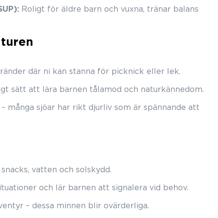
SUP):
Roligt för äldre barn och vuxna, tränar balans
 turen
änder där ni kan stanna för picknick eller lek.
ligt sätt att lära barnen tålamod och naturkännedom.
r – många sjöar har rikt djurliv som är spännande att
snacks, vatten och solskydd.
ituationer och lär barnen att signalera vid behov.
ventyr – dessa minnen blir ovärderliga.