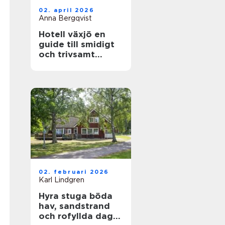
02. april 2026
Anna Bergqvist
Hotell växjö en
guide till smidigt
och trivsamt
boende i staden
02. februari 2026
Karl Lindgren
Hyra stuga böda
hav, sandstrand
och rofyllda dagar