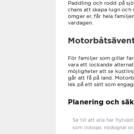
Paddling och rodd på sjöar
chans att skapa lugn och 
omger er, får hela familje
vardagen.
Motorbåtsävent
För familjer som gillar f
vara ett lockande alternat
möjligheter att se kustlin
går att få på land. Motor
lek på ett sätt som enga
Planering och sä
Se till att alla har flytv
som livbojar, nödsignal 