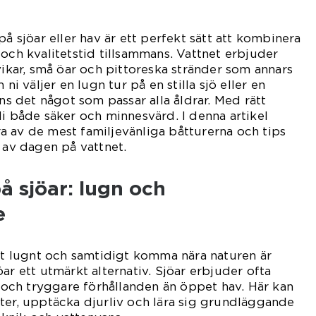
på sjöar eller hav är ett perfekt sätt att kombinera
 och kvalitetstid tillsammans. Vattnet erbjuder
vikar, små öar och pittoreska stränder som annars
 ni väljer en lugn tur på en stilla sjö eller en
nns det något som passar alla åldrar. Med rätt
li både säker och minnesvärd. I denna artikel
 av de mest familjevänliga båtturerna och tips
a av dagen på vattnet.
å sjöar: lugn och
e
det lugnt och samtidigt komma nära naturen är
ar ett utmärkt alternativ. Sjöar erbjuder ofta
r och tryggare förhållanden än öppet hav. Här kan
ter, upptäcka djurliv och lära sig grundläggande