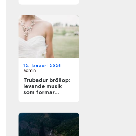
på norra Öland
12. januari 2026
admin
Trubadur bröllop:
levande musik
som formar
stämningen
genom hela dagen