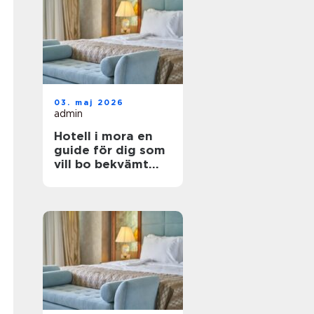
03. maj 2026
admin
Hotell i mora en
guide för dig som
vill bo bekvämt
nära natur,
dalahästar och
vasaloppet