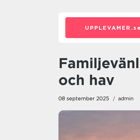
UPPLEVAMER.
s
Familjevänliga båtturer på sjöar
och hav
08 september 2025
admin