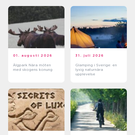
01. augusti 2026
31. juli 2026
Älgpark Nära möten
Glamping i Sverige: en
med skogens konung
lyxig naturnära
upplevelse