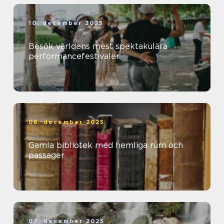
10. december 2025
Besök världens mest spektakulära
performancefestivaler
08. december 2025
Gamla bibliotek med hemliga rum och
passager
07. december 2025