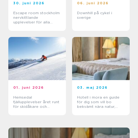
30. juni 2026
06. juni 2026
Escape room stockholm
Downhill på cykel i
nervkittlande
sverige
upplevelser för alla
grupper
01. juni 2026
03. maj 2026
Hemsedal
Hotell i mora en guide
fjällupplevelser året runt
för dig som vill bo
för skidåkare och
bekvämt nära natur,
äventyrslystna
dalahästar och
vasaloppet