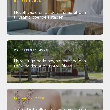
02. april 2026
Hotell växjö en guide till smidigt och
trivsamt boende i staden
02. februari 2026
Hyra stuga böda hav, sandstrand och
rofyllda dagar på norra Öland
12. januari 2026
Trubadur bröllop: levande musik som