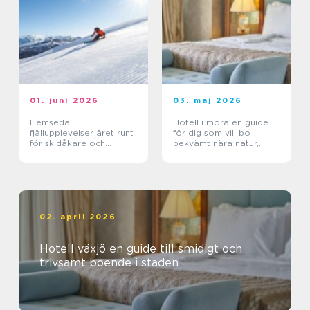
01. juni 2026
03. maj 2026
Hemsedal
Hotell i mora en guide
fjällupplevelser året runt
för dig som vill bo
för skidåkare och
bekvämt nära natur,
äventyrslystna
dalahästar och
vasaloppet
02. april 2026
Hotell växjö en guide till smidigt och
trivsamt boende i staden