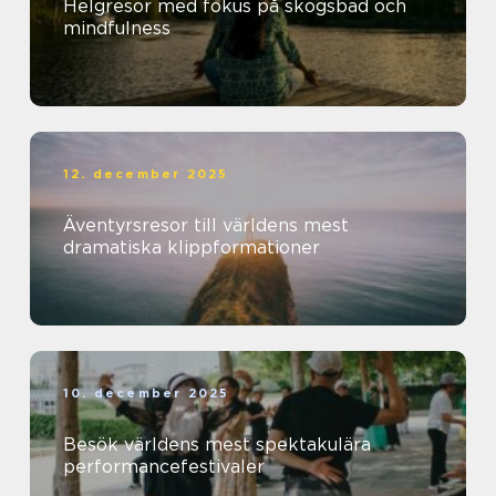
Helgresor med fokus på skogsbad och
mindfulness
12. december 2025
Äventyrsresor till världens mest
dramatiska klippformationer
10. december 2025
Besök världens mest spektakulära
performancefestivaler