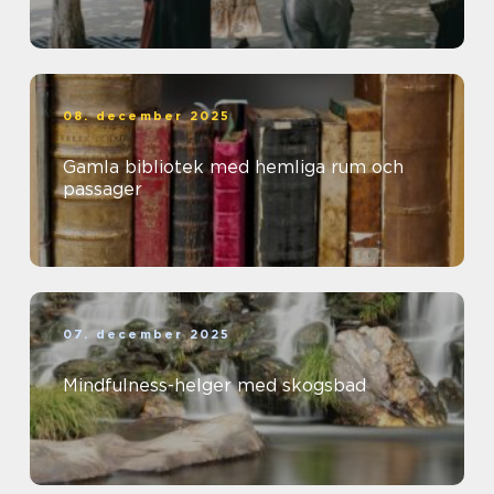
08. december 2025
Gamla bibliotek med hemliga rum och
passager
07. december 2025
Mindfulness-helger med skogsbad