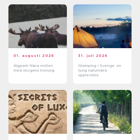
01. augusti 2026
31. juli 2026
Älgpark Nära möten
Glamping i Sverige: en
med skogens konung
lyxig naturnära
upplevelse