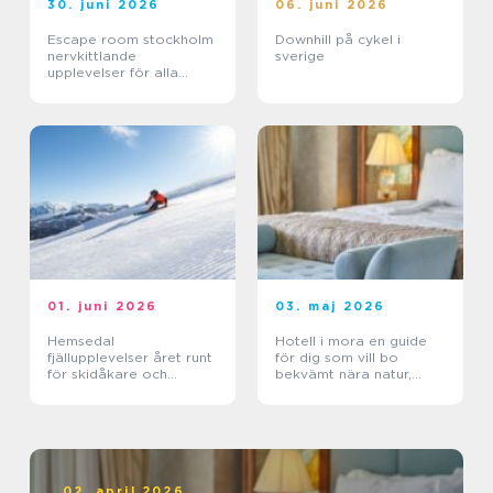
30. juni 2026
06. juni 2026
Escape room stockholm
Downhill på cykel i
nervkittlande
sverige
upplevelser för alla
grupper
01. juni 2026
03. maj 2026
Hemsedal
Hotell i mora en guide
fjällupplevelser året runt
för dig som vill bo
för skidåkare och
bekvämt nära natur,
äventyrslystna
dalahästar och
vasaloppet
02. april 2026