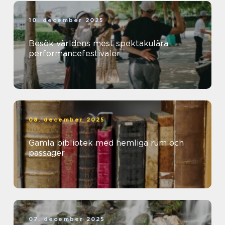
10. december 2025
Besök världens mest spektakulära
performancefestivaler
08. december 2025
Gamla bibliotek med hemliga rum och
passager
07. december 2025