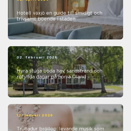
Hotell växjö en guide till smidigt och
trivsamt boende i staden
02. februari 2026
Hyra stuga böda hav, sandstrand och
rofyllda dagar på norra Öland
12. januari 2026
Trubadur bröllop: levande musik som