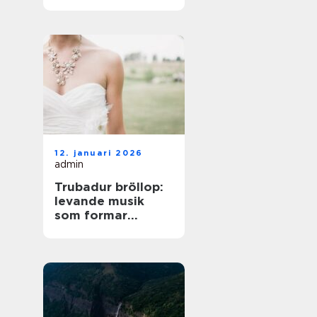
på norra Öland
12. januari 2026
admin
Trubadur bröllop:
levande musik
som formar
stämningen
genom hela dagen