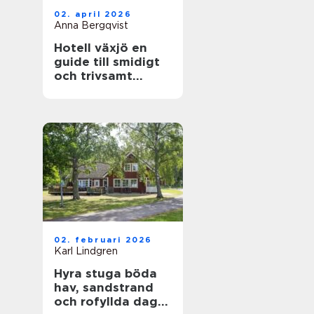
02. april 2026
Anna Bergqvist
Hotell växjö en
guide till smidigt
och trivsamt
boende i staden
02. februari 2026
Karl Lindgren
Hyra stuga böda
hav, sandstrand
och rofyllda dagar