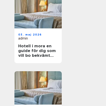
03. maj 2026
admin
Hotell i mora en
guide för dig som
vill bo bekvämt
nära natur,
dalahästar och
vasaloppet