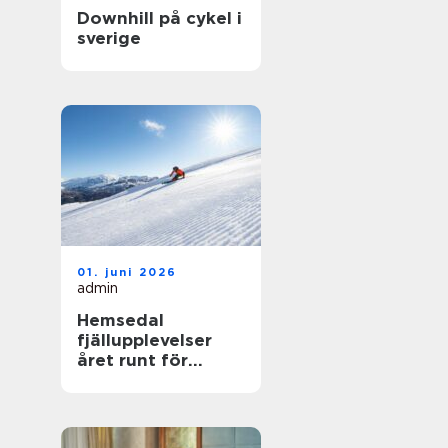
Downhill på cykel i
sverige
01. juni 2026
admin
Hemsedal
fjällupplevelser
året runt för
skidåkare och
äventyrslystna