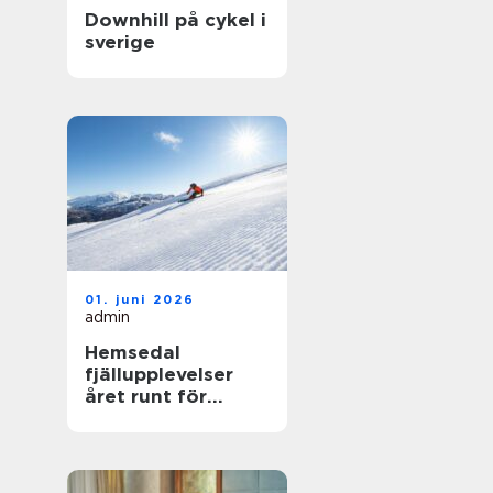
Downhill på cykel i
sverige
01. juni 2026
admin
Hemsedal
fjällupplevelser
året runt för
skidåkare och
äventyrslystna