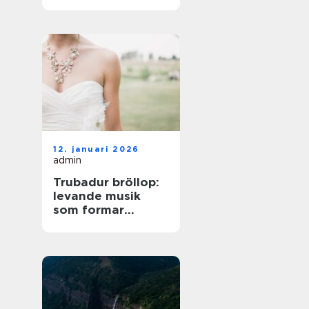
på norra Öland
12. januari 2026
admin
Trubadur bröllop:
levande musik
som formar
stämningen
genom hela dagen