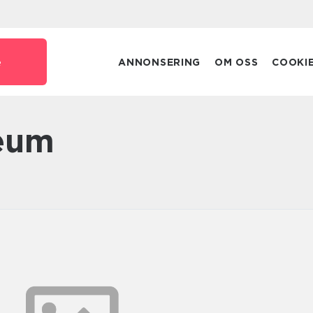
e
ANNONSERING
OM OSS
COOKI
seum