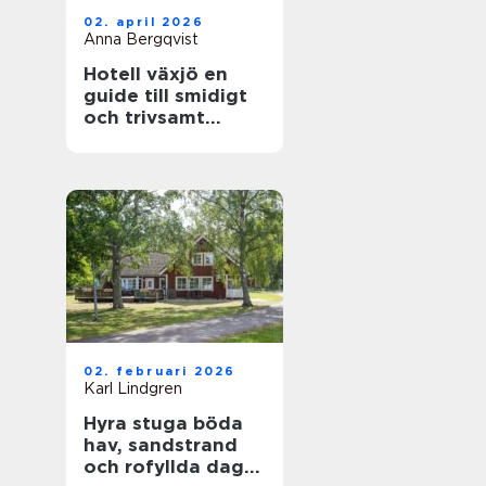
02. april 2026
Anna Bergqvist
Hotell växjö en
guide till smidigt
och trivsamt
boende i staden
02. februari 2026
Karl Lindgren
Hyra stuga böda
hav, sandstrand
och rofyllda dagar