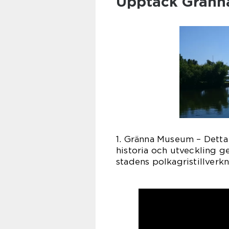
Upptäck Gränn
1. Gränna Museum – Detta 
historia och utveckling g
stadens polkagristillverk