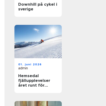
Downhill på cykel i
sverige
01. juni 2026
admin
Hemsedal
fjällupplevelser
året runt för
skidåkare och
äventyrslystna