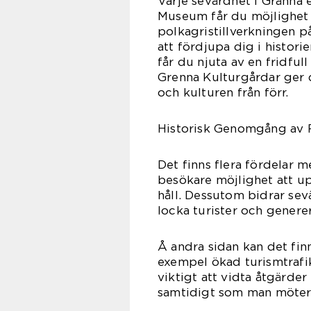
Varje sevärdhet i Gränna 
Museum får du möjlighet 
polkagristillverkningen på
att fördjupa dig i histor
får du njuta av en fridfull
Grenna Kulturgårdar ger di
och kulturen från förr.
Historisk Genomgång av 
Det finns flera fördelar 
besökare möjlighet att up
håll. Dessutom bidrar sevä
locka turister och genere
Å andra sidan kan det fin
exempel ökad turismtrafi
viktigt att vidta åtgärder
samtidigt som man möter