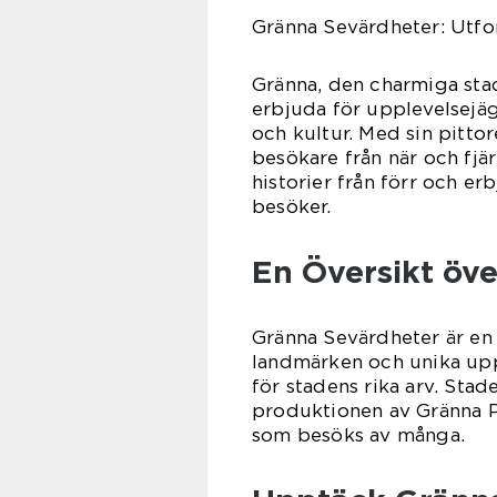
Gränna Sevärdheter: Utfor
Gränna, den charmiga stad
erbjuda för upplevelsejäg
och kultur. Med sin pittor
besökare från när och fjä
historier från förr och er
besöker.
En Översikt öv
Gränna Sevärdheter är en s
landmärken och unika upp
för stadens rika arv. Stad
produktionen av Gränna Po
som besöks av många.