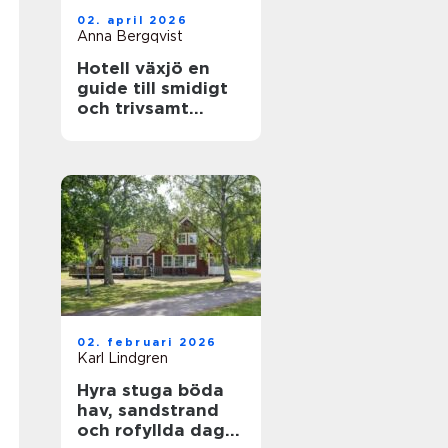
02. april 2026
Anna Bergqvist
Hotell växjö en
guide till smidigt
och trivsamt
boende i staden
02. februari 2026
Karl Lindgren
Hyra stuga böda
hav, sandstrand
och rofyllda dagar