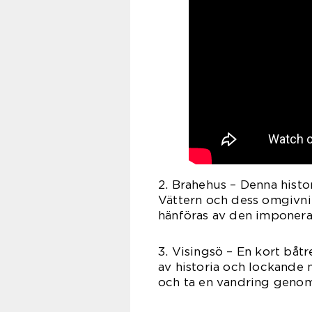
2. Brahehus – Denna histor
Vättern och dess omgivni
hänföras av den imponeran
3. Visingsö – En kort båtr
av historia och lockande 
och ta en vandring genom