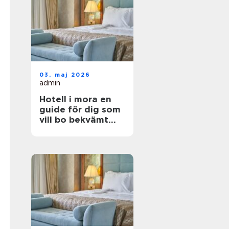
03. maj 2026
admin
Hotell i mora en
guide för dig som
vill bo bekvämt
nära natur,
dalahästar och
vasaloppet