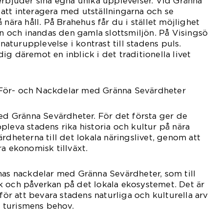
erbjuder sina egna unika upplevelser. Vid Gränna
att interagera med utställningarna och se
 nära håll. På Brahehus får du i stället möjlighet
ien och inandas den gamla slottsmiljön. På Visingsö
 naturupplevelse i kontrast till stadens puls.
g däremot en inblick i det traditionella livet
För- och Nackdelar med Gränna Sevärdheter
med Gränna Sevärdheter. För det första ger de
pleva stadens rika historia och kultur på nära
rdheterna till det lokala näringslivet, genom att
ra ekonomisk tillväxt.
nas nackdelar med Gränna Sevärdheter, som till
k och påverkan på det lokala ekosystemet. Det är
 för att bevara stadens naturliga och kulturella arv
 turismens behov.