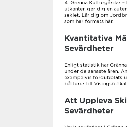
4. Grenna Kulturgårdar – 
utkanter, ger dig en auten
seklet. Lär dig om Jordbr
som har formats här.
Kvantitativa M
Sevärdheter
Enligt statistik har Grän
under de senaste åren. A
exempelvis fördubblats u
båtturer till Visingsö ök
Att Uppleva Sk
Sevärdheter