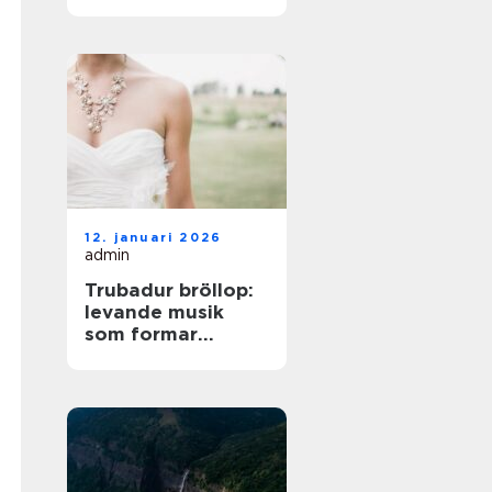
på norra Öland
12. januari 2026
admin
Trubadur bröllop:
levande musik
som formar
stämningen
genom hela dagen