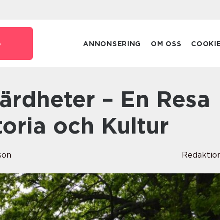
e
ANNONSERING
OM OSS
COOKI
oria och Kultur
son
Redaktio