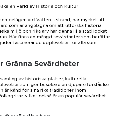
ska en Värld av Historia och Kultur
en belägen vid Vätterns strand, har mycket att
are som är angelägna om att utforska historia
eska miljö och rika arv har denna lilla stad lockat
rran. Här finns en mängd sevärdheter som berättar
bjuder fascinerande upplevelser för alla som
er Gränna Sevärdheter
amling av historiska platser, kulturella
levelser som ger besökare en djupare förståelse
en är känd för sina rika traditioner inom
lkagrisar, vilket också är en populär sevärdhet