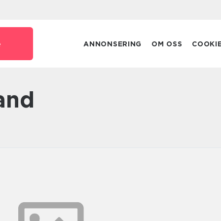
e
ANNONSERING
OM OSS
COOKI
land