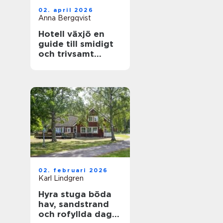
02. april 2026
Anna Bergqvist
Hotell växjö en
guide till smidigt
och trivsamt
boende i staden
02. februari 2026
Karl Lindgren
Hyra stuga böda
hav, sandstrand
och rofyllda dagar