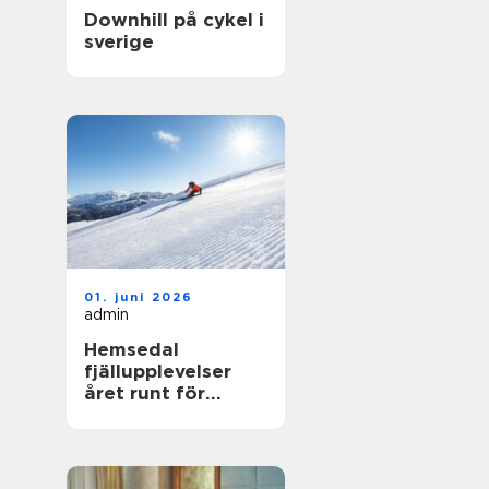
Downhill på cykel i
sverige
01. juni 2026
admin
Hemsedal
fjällupplevelser
året runt för
skidåkare och
äventyrslystna