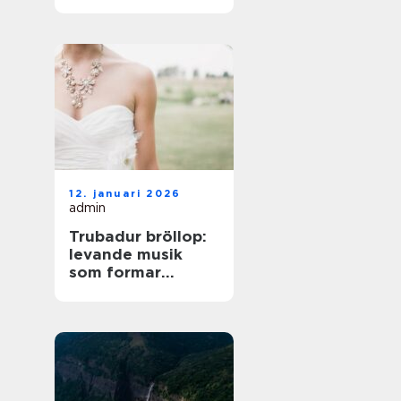
på norra Öland
12. januari 2026
admin
Trubadur bröllop:
levande musik
som formar
stämningen
genom hela dagen