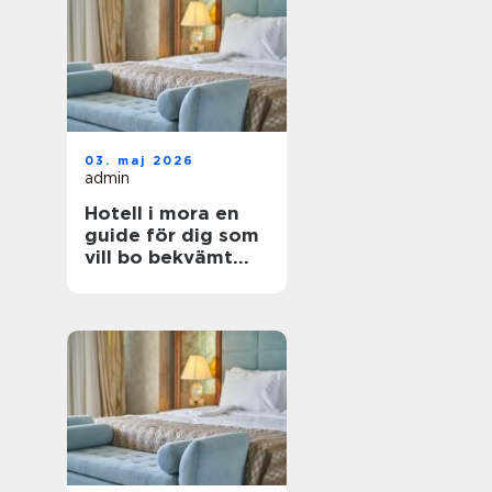
03. maj 2026
admin
Hotell i mora en
guide för dig som
vill bo bekvämt
nära natur,
dalahästar och
vasaloppet