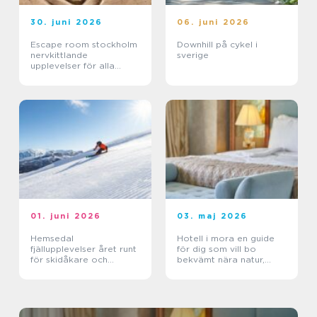
30. juni 2026
06. juni 2026
Escape room stockholm
Downhill på cykel i
nervkittlande
sverige
upplevelser för alla
grupper
01. juni 2026
03. maj 2026
Hemsedal
Hotell i mora en guide
fjällupplevelser året runt
för dig som vill bo
för skidåkare och
bekvämt nära natur,
äventyrslystna
dalahästar och
vasaloppet