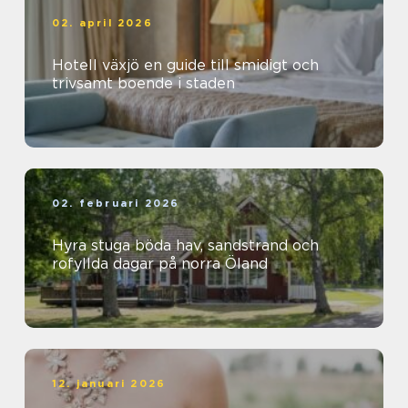
02. april 2026
Hotell växjö en guide till smidigt och
trivsamt boende i staden
02. februari 2026
Hyra stuga böda hav, sandstrand och
rofyllda dagar på norra Öland
12. januari 2026