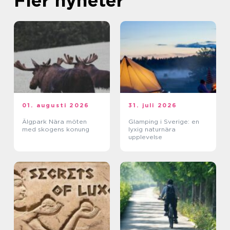
Fler nyheter
01. augusti 2026
31. juli 2026
Älgpark Nära möten
Glamping i Sverige: en
med skogens konung
lyxig naturnära
upplevelse