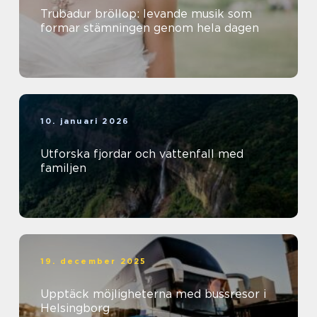
Trubadur bröllop: levande musik som
formar stämningen genom hela dagen
10. januari 2026
Utforska fjordar och vattenfall med
familjen
19. december 2025
Upptäck möjligheterna med bussresor i
Helsingborg