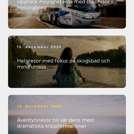
Upptäck möjligheterna med bussresor i
Helsingborg
15. december 2025
Helgresor med fokus på skogsbad och
mindfulness
12. december 2025
Äventyrsresor till världens mest
dramatiska klippformationer