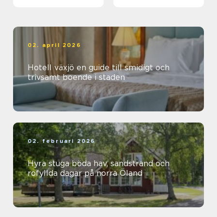
äventyrslystna
dalahästar och
vasaloppet
02. april 2026
Hotell växjö en guide till smidigt och
trivsamt boende i staden
02. februari 2026
Hyra stuga böda hav, sandstrand och
rofyllda dagar på norra Öland