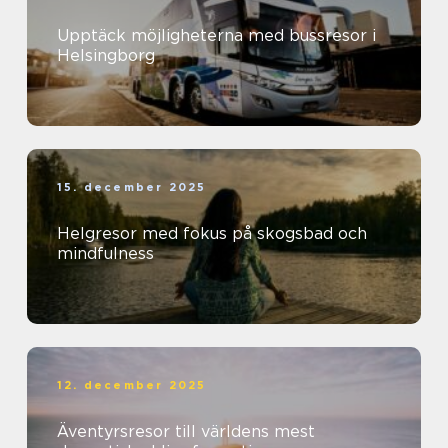
Upptäck möjligheterna med bussresor i
Helsingborg
15. december 2025
Helgresor med fokus på skogsbad och
mindfulness
12. december 2025
Äventyrsresor till världens mest