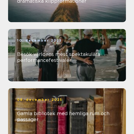
dramatiska klippformationer
10. december 2025
Besök världens mest spektakulära
performancefestivaler
08. december 2025
Gamla bibliotek med hemliga rum och
passager