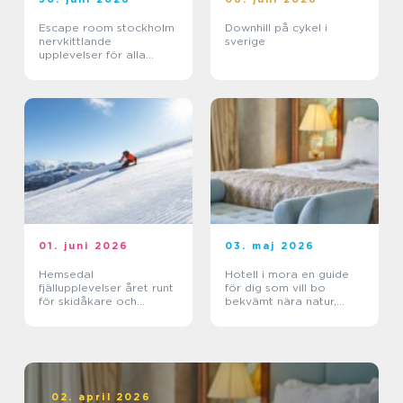
Escape room stockholm
Downhill på cykel i
nervkittlande
sverige
upplevelser för alla
grupper
01. juni 2026
03. maj 2026
Hemsedal
Hotell i mora en guide
fjällupplevelser året runt
för dig som vill bo
för skidåkare och
bekvämt nära natur,
äventyrslystna
dalahästar och
vasaloppet
02. april 2026