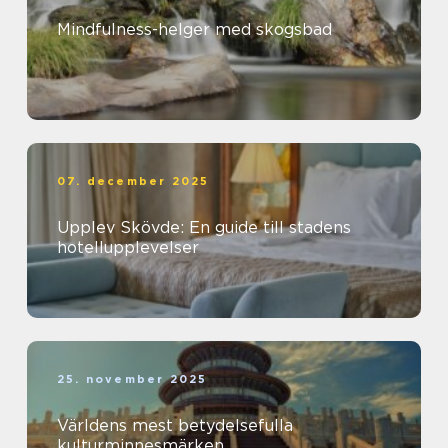
Mindfulness-helger med skogsbad
07. december 2025
Upplev Skövde: En guide till stadens
hotellupplevelser
25. november 2025
Världens mest betydelsefulla
kulturminnesmärken