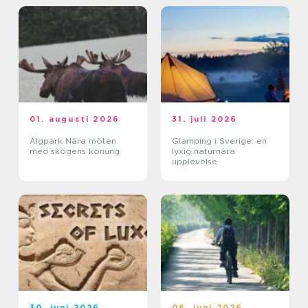
01. augusti 2026
31. juli 2026
Älgpark Nära möten
Glamping i Sverige: en
med skogens konung
lyxig naturnära
upplevelse
30. juni 2026
06. juni 2026