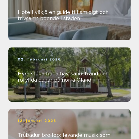
Hotell växjö en guide till smidigt och
trivsamt boende i staden
02. februari 2026
Hyra stuga böda hav, sandstrand och
rofyllda dagar på norra Öland
12. januari 2026
Trubadur bröllop: levande musik som