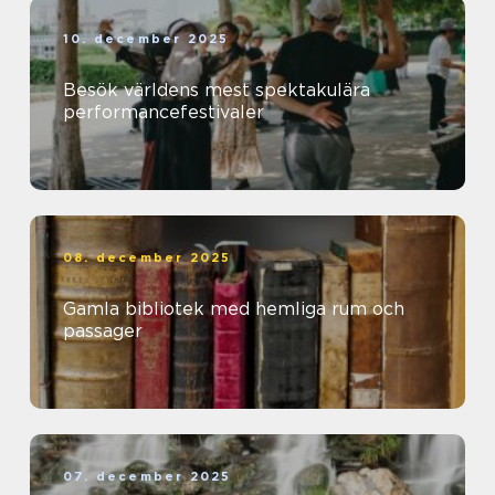
10. december 2025
Besök världens mest spektakulära
performancefestivaler
08. december 2025
Gamla bibliotek med hemliga rum och
passager
07. december 2025