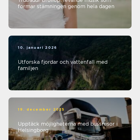
Trubadur bröllop: levande musik som
formar stämningen genom hela dagen
10. januari 2026
Utforska fjordar och vattenfall med
familjen
19. december 2025
Upptäck möjligheterna med bussresor i
Helsingborg