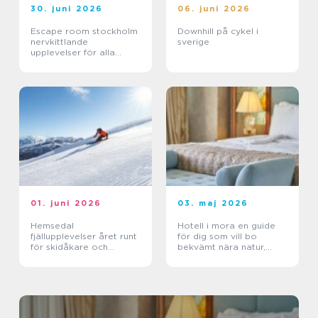
30. juni 2026
06. juni 2026
Escape room stockholm
Downhill på cykel i
nervkittlande
sverige
upplevelser för alla
grupper
01. juni 2026
03. maj 2026
Hemsedal
Hotell i mora en guide
fjällupplevelser året runt
för dig som vill bo
för skidåkare och
bekvämt nära natur,
äventyrslystna
dalahästar och
vasaloppet