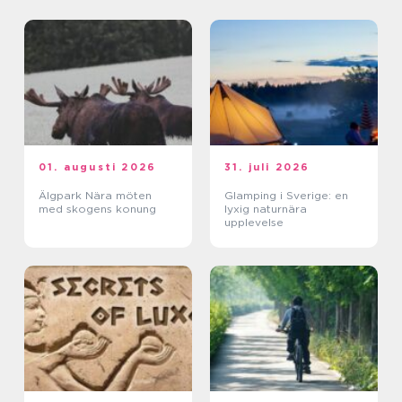
01. augusti 2026
31. juli 2026
Älgpark Nära möten
Glamping i Sverige: en
med skogens konung
lyxig naturnära
upplevelse