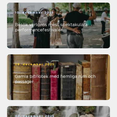
10. december 2025
Besök världens mest spektakulära
performancefestivaler
08. december 2025
Gamla bibliotek med hemliga rum och
passager
07. december 2025