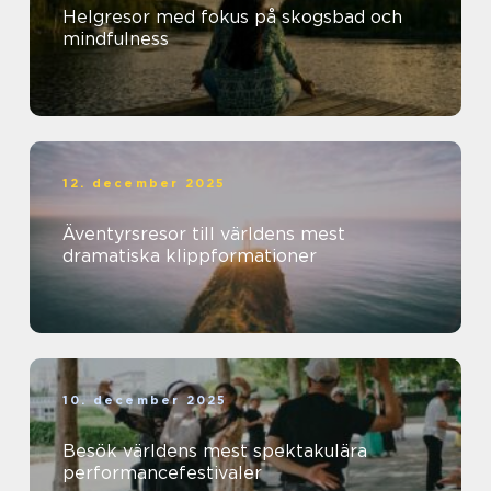
Helgresor med fokus på skogsbad och
mindfulness
12. december 2025
Äventyrsresor till världens mest
dramatiska klippformationer
10. december 2025
Besök världens mest spektakulära
performancefestivaler