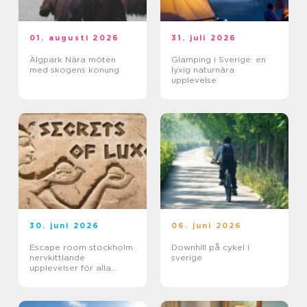
01. augusti 2026
31. juli 2026
Älgpark Nära möten
Glamping i Sverige: en
med skogens konung
lyxig naturnära
upplevelse
30. juni 2026
06. juni 2026
Escape room stockholm
Downhill på cykel i
nervkittlande
sverige
upplevelser för alla
grupper