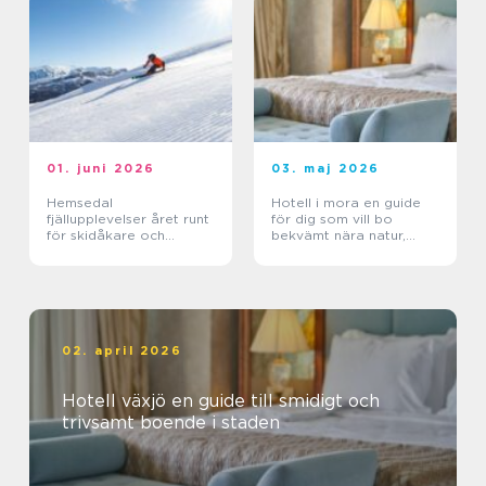
01. juni 2026
03. maj 2026
Hemsedal
Hotell i mora en guide
fjällupplevelser året runt
för dig som vill bo
för skidåkare och
bekvämt nära natur,
äventyrslystna
dalahästar och
vasaloppet
02. april 2026
Hotell växjö en guide till smidigt och
trivsamt boende i staden