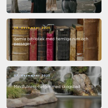
08. december 2025
Gamla bibliotek med hemliga rum och
passager
07. december 2025
Mindfulness-helger med skogsbad