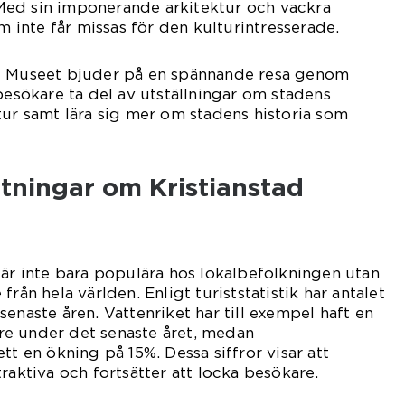
ed sin imponerande arkitektur och vackra
om inte får missas för den kulturintresserade.
– Museet bjuder på en spännande resa genom
 besökare ta del av utställningar om stadens
tur samt lära sig mer om stadens historia som
tningar om Kristianstad
 är inte bara populära hos lokalbefolkningen utan
från hela världen. Enligt turiststatistik har antalet
enaste åren. Vattenriket har till exempel haft en
e under det senaste året, medan
tt en ökning på 15%. Dessa siffror visar att
raktiva och fortsätter att locka besökare.