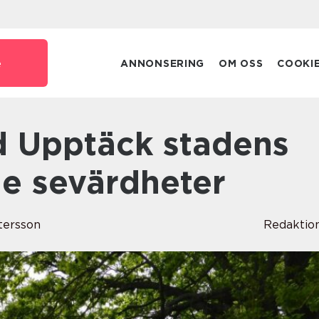
e
ANNONSERING
OM OSS
COOKI
de sevärdheter
ttersson
Redaktio