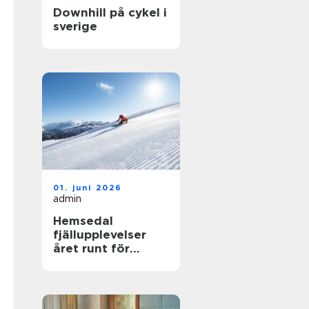
Downhill på cykel i
sverige
01. juni 2026
admin
Hemsedal
fjällupplevelser
året runt för
skidåkare och
äventyrslystna