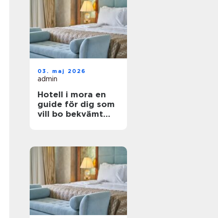
03. maj 2026
admin
Hotell i mora en
guide för dig som
vill bo bekvämt
nära natur,
dalahästar och
vasaloppet