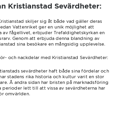
an Kristianstad Sevärdheter:
ristianstad skiljer sig åt både vad gäller deras
edan Vattenriket ger en unik möjlighet att
a av fågellivet, erbjuder Trefaldighetskyrkan en
lturarv. Genom att erbjuda denna blandning av
tianstad sina besökare en mångsidig upplevelse.
ör- och nackdelar med Kristianstad Sevärdheter:
tianstads sevärdheter haft både sina fördelar och
har stadens rika historia och kultur varit en stor
kare. Å andra sidan har bristen på marknadsföring
 perioder lett till att vissa av sevärdheterna har
för omvärlden.