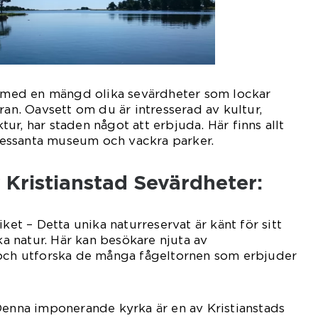
ra med en mängd olika sevärdheter som lockar
ran. Oavsett om du är intresserad av kultur,
ektur, har staden något att erbjuda. Här finns allt
ntressanta museum och vackra parker.
 Kristianstad Sevärdheter:
iket – Detta unika naturreservat är känt för sitt
ska natur. Här kan besökare njuta av
 och utforska de många fågeltornen som erbjuder
Denna imponerande kyrka är en av Kristianstads