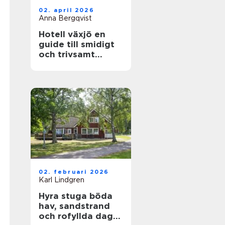
02. april 2026
Anna Bergqvist
Hotell växjö en
guide till smidigt
och trivsamt
boende i staden
02. februari 2026
Karl Lindgren
Hyra stuga böda
hav, sandstrand
och rofyllda dagar