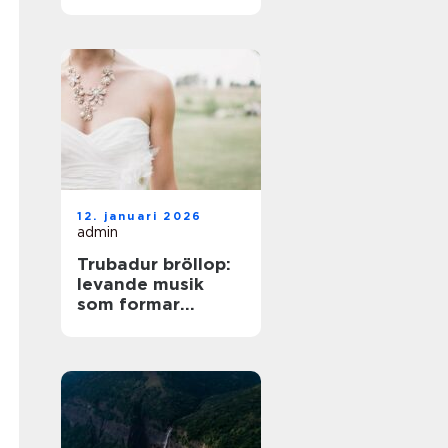
på norra Öland
12. januari 2026
admin
Trubadur bröllop:
levande musik
som formar
stämningen
genom hela dagen