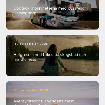
Upptäck möjligheterna med bussresor i
Helsingborg
15. december 2025
Helgresor med fokus på skogsbad och
mindfulness
12. december 2025
Äventyrsresor till världens mest