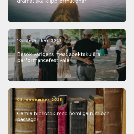
dramatiska klippformationer
10. december 2025
Besök världens mest spektakulära
performancefestivaler
08. december 2025
Gamla bibliotek med hemliga rum och
passager