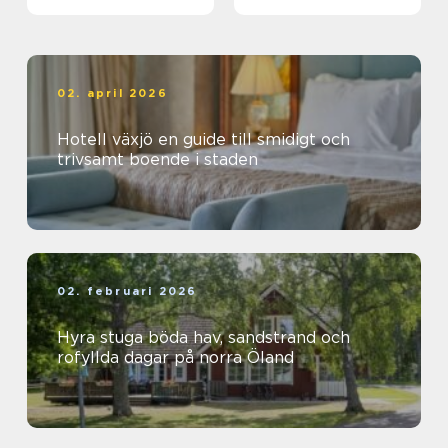
äventyrslystna
dalahästar och
vasaloppet
02. april 2026
Hotell växjö en guide till smidigt och
trivsamt boende i staden
02. februari 2026
Hyra stuga böda hav, sandstrand och
rofyllda dagar på norra Öland