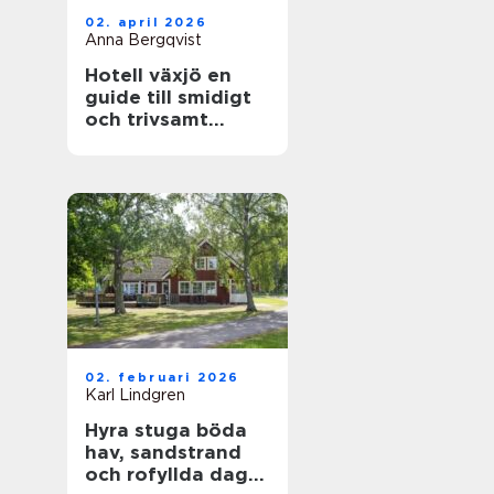
02. april 2026
Anna Bergqvist
Hotell växjö en
guide till smidigt
och trivsamt
boende i staden
02. februari 2026
Karl Lindgren
Hyra stuga böda
hav, sandstrand
och rofyllda dagar