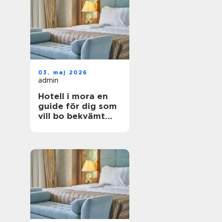
03. maj 2026
admin
Hotell i mora en
guide för dig som
vill bo bekvämt
nära natur,
dalahästar och
vasaloppet