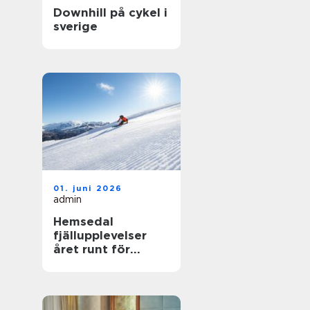
Downhill på cykel i
sverige
01. juni 2026
admin
Hemsedal
fjällupplevelser
året runt för
skidåkare och
äventyrslystna