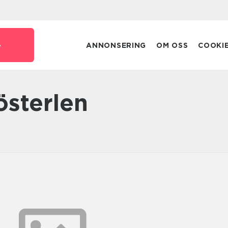
e
ANNONSERING
OM OSS
COOKI
österlen