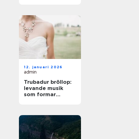
på norra Öland
12. januari 2026
admin
Trubadur bröllop:
levande musik
som formar
stämningen
genom hela dagen