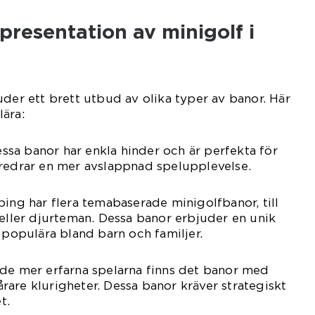
resentation av minigolf i
uder ett brett utbud av olika typer av banor. Här
ära:
Dessa banor har enkla hinder och är perfekta för
öredrar en mer avslappnad spelupplevelse.
ping har flera temabaserade minigolfbanor, till
 eller djurteman. Dessa banor erbjuder en unik
 populära bland barn och familjer.
 de mer erfarna spelarna finns det banor med
are klurigheter. Dessa banor kräver strategiskt
t.