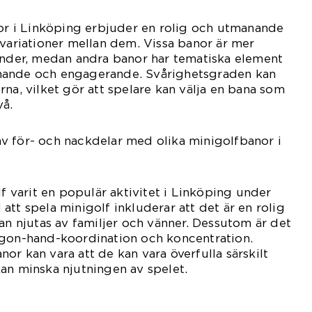
nor i Linköping erbjuder en rolig och utmanande
 variationer mellan dem. Vissa banor är mer
inder, medan andra banor har tematiska element
nande och engagerande. Svårighetsgraden kan
rna, vilket gör att spelare kan välja en bana som
vå.
v för- och nackdelar med olika minigolfbanor i
lf varit en populär aktivitet i Linköping under
att spela minigolf inkluderar att det är en rolig
kan njutas av familjer och vänner. Dessutom är det
ögon-hand-koordination och koncentration.
or kan vara att de kan vara överfulla särskilt
an minska njutningen av spelet.