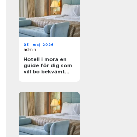
03. maj 2026
admin
Hotell i mora en
guide för dig som
vill bo bekvämt
nära natur,
dalahästar och
vasaloppet