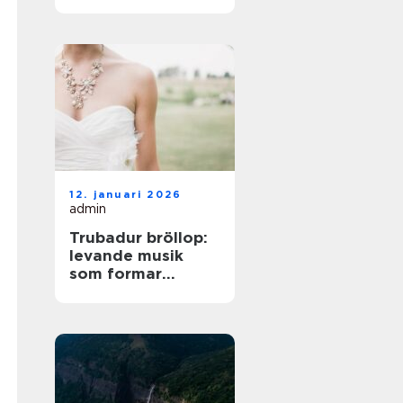
på norra Öland
12. januari 2026
admin
Trubadur bröllop:
levande musik
som formar
stämningen
genom hela dagen