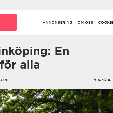
e
ANNONSERING
OM OSS
COOKI
för alla
rsson
Redaktio