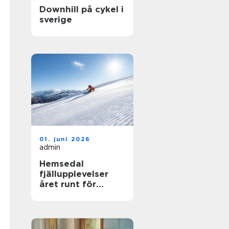
Downhill på cykel i
sverige
01. juni 2026
admin
Hemsedal
fjällupplevelser
året runt för
skidåkare och
äventyrslystna