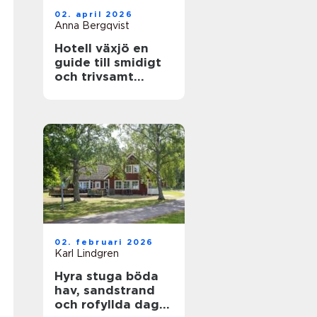
02. april 2026
Anna Bergqvist
Hotell växjö en
guide till smidigt
och trivsamt
boende i staden
02. februari 2026
Karl Lindgren
Hyra stuga böda
hav, sandstrand
och rofyllda dagar