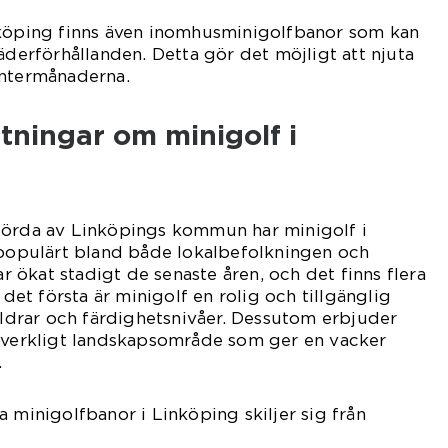
nköping finns även inomhusminigolfbanor som kan
äderförhållanden. Detta gör det möjligt att njuta
intermånaderna.
tningar om minigolf i
förda av Linköpings kommun har minigolf i
 populärt bland både lokalbefolkningen och
har ökat stadigt de senaste åren, och det finns flera
 det första är minigolf en rolig och tillgänglig
 åldrar och färdighetsnivåer. Dessutom erbjuder
 overkligt landskapsområde som ger en vacker
.
a minigolfbanor i Linköping skiljer sig från