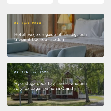
äventyrslystna
dalahästar och
vasaloppet
02. april 2026
Hotell växjö en guide till smidigt och
trivsamt boende i staden
02. februari 2026
Hyra stuga böda hav, sandstrand och
rofyllda dagar på norra Öland