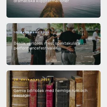
dramatiska klippformationer
10. december 2025
Besök världens mest spektakulära
performancefestivaler
08. december 2025
Gamla bibliotek med hemliga rum och
passager