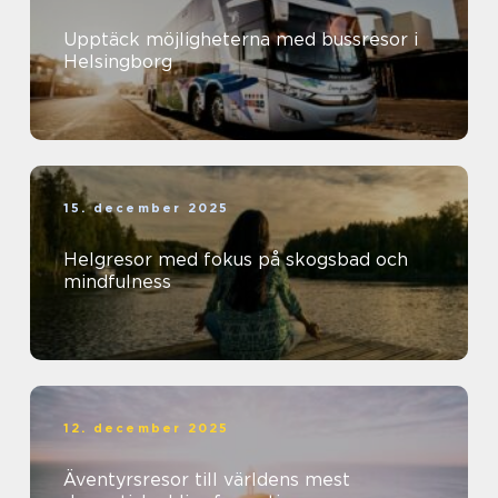
Upptäck möjligheterna med bussresor i
Helsingborg
15. december 2025
Helgresor med fokus på skogsbad och
mindfulness
12. december 2025
Äventyrsresor till världens mest