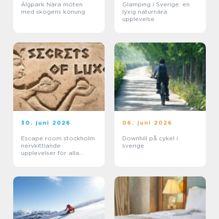
Älgpark Nära möten
Glamping i Sverige: en
med skogens konung
lyxig naturnära
upplevelse
30. juni 2026
06. juni 2026
Escape room stockholm
Downhill på cykel i
nervkittlande
sverige
upplevelser för alla
grupper