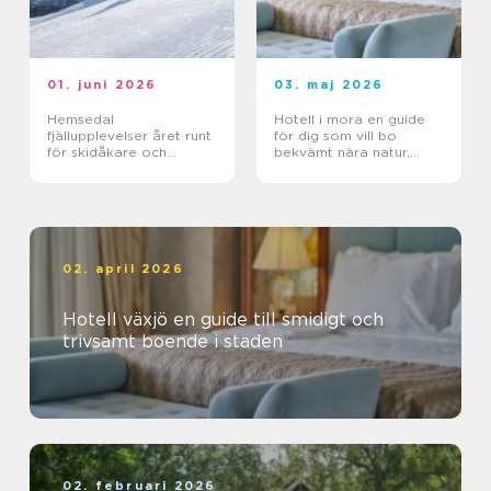
01. juni 2026
03. maj 2026
Hemsedal
Hotell i mora en guide
fjällupplevelser året runt
för dig som vill bo
för skidåkare och
bekvämt nära natur,
äventyrslystna
dalahästar och
vasaloppet
02. april 2026
Hotell växjö en guide till smidigt och
trivsamt boende i staden
02. februari 2026