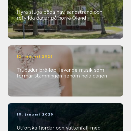
Hyra stuga böda hav, sandstrand och
rofyllda dagar på norra Öland
12. januari 2026
Trubadur bröllop: levande musik som
formar stämningen genom hela dagen
10. januari 2026
Utforska fjordar och vattenfall med