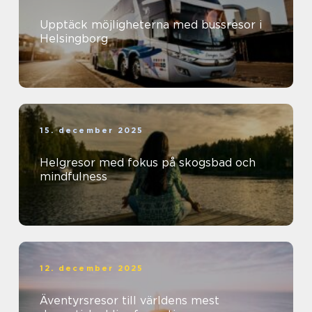
Upptäck möjligheterna med bussresor i
Helsingborg
15. december 2025
Helgresor med fokus på skogsbad och
mindfulness
12. december 2025
Äventyrsresor till världens mest