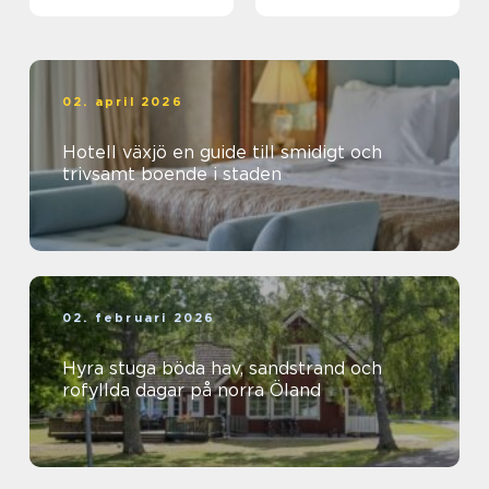
äventyrslystna
dalahästar och
vasaloppet
02. april 2026
Hotell växjö en guide till smidigt och
trivsamt boende i staden
02. februari 2026
Hyra stuga böda hav, sandstrand och
rofyllda dagar på norra Öland