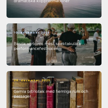
dramatiska klippformationer
10. december 2025
Besök världens mest spektakulära
performancefestivaler
08. december 2025
Gamla bibliotek med hemliga rum och
passager