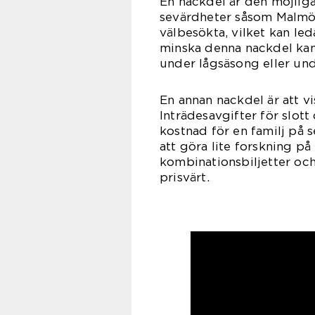
En nackdel är den möjliga
sevärdheter såsom Malmöh
välbesökta, vilket kan led
minska denna nackdel kan
under lågsäsong eller und
En annan nackdel är att v
Inträdesavgifter för slot
kostnad för en familj på s
att göra lite forskning på 
kombinationsbiljetter o
prisvärt.