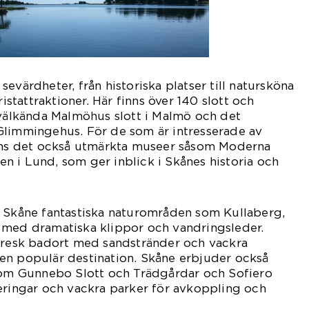
evärdheter, från historiska platser till natursköna
tattraktioner. Här finns över 140 slott och
 välkända Malmöhus slott i Malmö och det
Glimmingehus. För de som är intresserade av
inns det också utmärkta museer såsom Moderna
 i Lund, som ger inblick i Skånes historia och
r Skåne fantastiska naturområden som Kullaberg,
 med dramatiska klippor och vandringsleder.
toresk badort med sandstränder och vackra
en populär destination. Skåne erbjuder också
 som Gunnebo Slott och Trädgårdar och Sofiero
eringar och vackra parker för avkoppling och