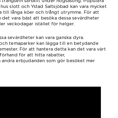
 trängseln särskilt under högsäsong. Populära
us slott och Ystad Saltsjöbad kan vara mycket
a till långa köer och trångt utrymme. För att
 det vara bäst att besöka dessa sevärdheter
er veckodagar istället för helger.
issa sevärdheter kan vara ganska dyra.
t och temaparker kan lägga till en betydande
emester. För att hantera detta kan det vara värt
förhand för att hitta rabatter,
ch andra erbjudanden som gör besöket mer