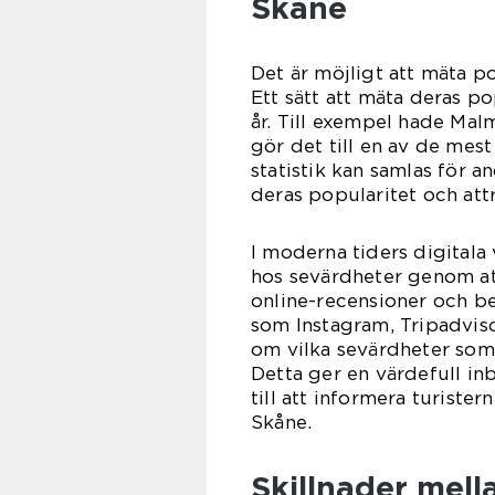
Skåne
Det är möjligt att mäta p
Ett sätt att mäta deras p
år. Till exempel hade Mal
gör det till en av de mes
statistik kan samlas för 
deras popularitet och att
I moderna tiders digitala
hos sevärdheter genom at
online-recensioner och be
som Instagram, Tripadvis
om vilka sevärdheter so
Detta ger en värdefull in
till att informera turiste
Skåne.
Skillnader mell