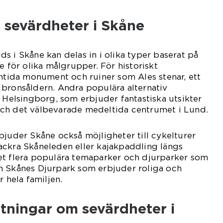
 sevärdheter i Skåne
s i Skåne kan delas in i olika typer baserat på
e för olika målgrupper. För historiskt
rntida monument och ruiner som Ales stenar, ett
 bronsåldern. Andra populära alternativ
i Helsingborg, som erbjuder fantastiska utsikter
ch det välbevarade medeltida centrumet i Lund.
bjuder Skåne också möjligheter till cykelturer
ackra Skåneleden eller kajakpaddling längs
et flera populära temaparker och djurparker som
h Skånes Djurpark som erbjuder roliga och
r hela familjen.
tningar om sevärdheter i