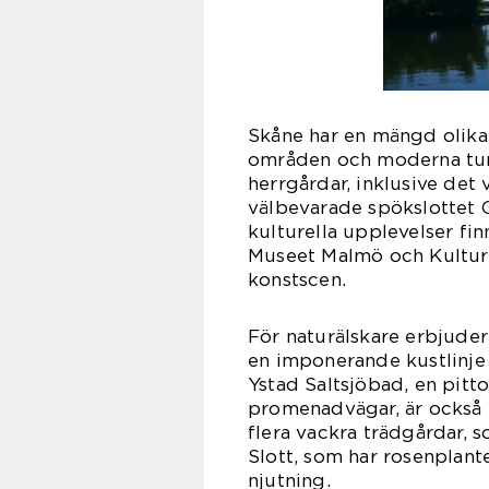
Skåne har en mängd olika s
områden och moderna turis
herrgårdar, inklusive det
välbevarade spökslottet 
kulturella upplevelser f
Museet Malmö och Kulturen
konstscen.
För naturälskare erbjude
en imponerande kustlinje
Ystad Saltsjöbad, en pit
promenadvägar, är också 
flera vackra trädgårdar,
Slott, som har rosenplant
njutning.