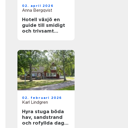
02. april 2026
Anna Bergqvist
Hotell växjö en
guide till smidigt
och trivsamt
boende i staden
02. februari 2026
Karl Lindgren
Hyra stuga böda
hav, sandstrand
och rofyllda dagar