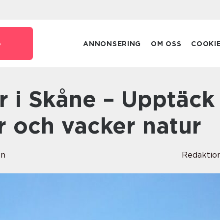
e
ANNONSERING
OM OSS
COOKI
ur och vacker natur
en
Redaktio