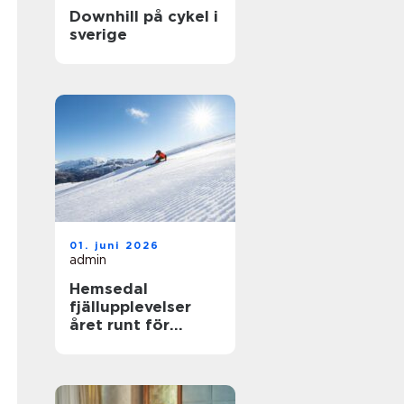
Downhill på cykel i
sverige
01. juni 2026
admin
Hemsedal
fjällupplevelser
året runt för
skidåkare och
äventyrslystna