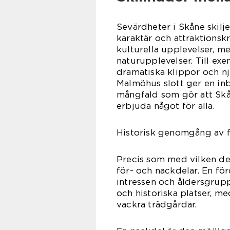
Sevärdheter i Skåne skilje
karaktär och attraktionskr
kulturella upplevelser, m
naturupplevelser. Till ex
dramatiska klippor och nj
Malmöhus slott ger en inbl
mångfald som gör att Skån
erbjuda något för alla.
Historisk genomgång av f
Precis som med vilken des
för- och nackdelar. En förd
intressen och åldersgrupp
och historiska platser, m
vackra trädgårdar.