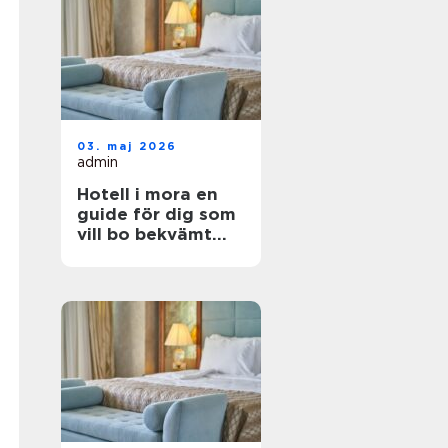
03. maj 2026
admin
Hotell i mora en
guide för dig som
vill bo bekvämt
nära natur,
dalahästar och
vasaloppet