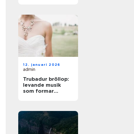
på norra Öland
12. januari 2026
admin
Trubadur bröllop:
levande musik
som formar
stämningen
genom hela dagen