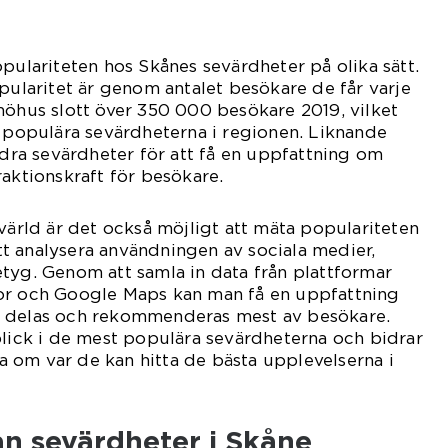
opulariteten hos Skånes sevärdheter på olika sätt.
opularitet är genom antalet besökare de får varje
möhus slott över 350 000 besökare 2019, vilket
t populära sevärdheterna i regionen. Liknande
andra sevärdheter för att få en uppfattning om
raktionskraft för besökare.
 värld är det också möjligt att mäta populariteten
t analysera användningen av sociala medier,
tyg. Genom att samla in data från plattformar
or och Google Maps kan man få en uppfattning
m delas och rekommenderas mest av besökare.
blick i de mest populära sevärdheterna och bidrar
rna om var de kan hitta de bästa upplevelserna i
an sevärdheter i Skåne