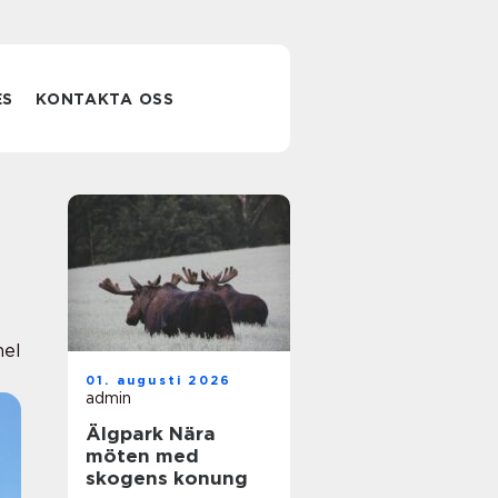
ES
KONTAKTA OSS
nel
01. augusti 2026
admin
Älgpark Nära
möten med
skogens konung