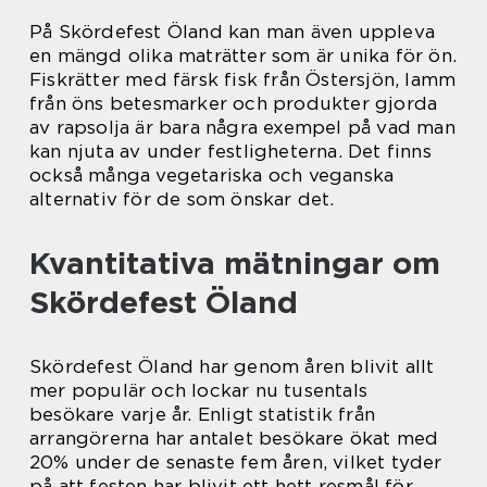
På Skördefest Öland kan man även uppleva
en mängd olika maträtter som är unika för ön.
Fiskrätter med färsk fisk från Östersjön, lamm
från öns betesmarker och produkter gjorda
av rapsolja är bara några exempel på vad man
kan njuta av under festligheterna. Det finns
också många vegetariska och veganska
alternativ för de som önskar det.
Kvantitativa mätningar om
Skördefest Öland
Skördefest Öland har genom åren blivit allt
mer populär och lockar nu tusentals
besökare varje år. Enligt statistik från
arrangörerna har antalet besökare ökat med
20% under de senaste fem åren, vilket tyder
på att festen har blivit ett hett resmål för