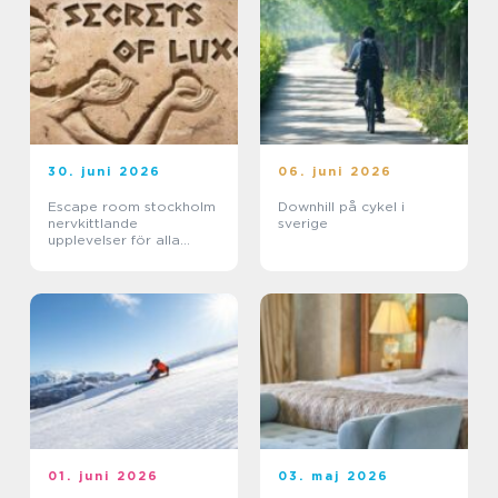
30. juni 2026
06. juni 2026
Escape room stockholm
Downhill på cykel i
nervkittlande
sverige
upplevelser för alla
grupper
01. juni 2026
03. maj 2026