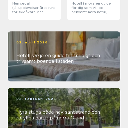
Hemsedal
Hotell i mora en guide
fjällupplevelser året runt
för dig som vill bo
för skidåkare och
bekvämt nära natur,
äventyrslystna
dalahästar och
vasaloppet
02. april 2026
Hotell växjö en guide till smidigt och
trivsamt boende i staden
02. februari 2026
Hyra stuga böda hav, sandstrand och
rofyllda dagar på norra Öland