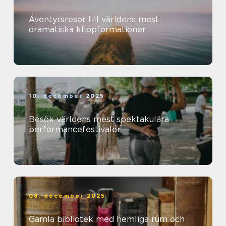
Äventyrsresor till världens mest
dramatiska klippformationer
10. december 2025
Besök världens mest spektakulära
performancefestivaler
08. december 2025
Gamla bibliotek med hemliga rum och