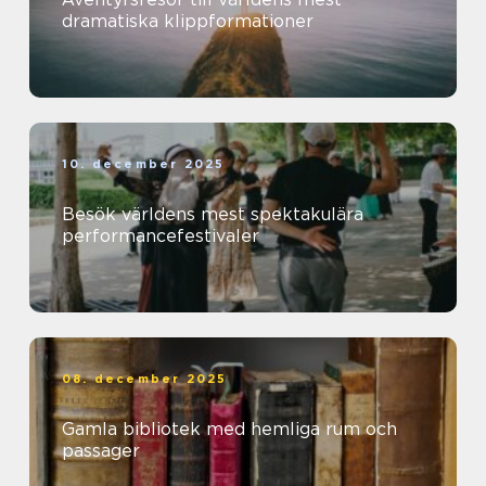
dramatiska klippformationer
10. december 2025
Besök världens mest spektakulära
performancefestivaler
08. december 2025
Gamla bibliotek med hemliga rum och
passager