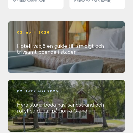
för skidåkare och
bekvämt nära natur,
äventyrslystna
dalahästar och
vasaloppet
02. april 2026
Hotell växjö en guide till smidigt och
trivsamt boende i staden
02. februari 2026
Hyra stuga böda hav, sandstrand och
rofyllda dagar på norra Öland