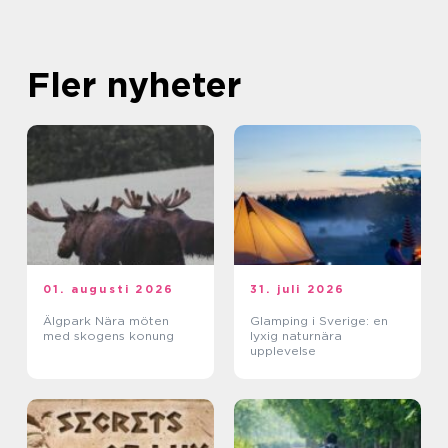
Fler nyheter
01. augusti 2026
31. juli 2026
Älgpark Nära möten
Glamping i Sverige: en
med skogens konung
lyxig naturnära
upplevelse