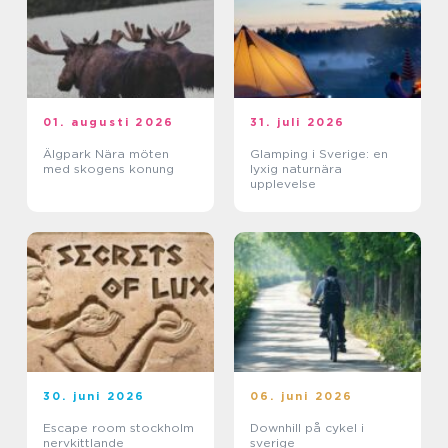
01. augusti 2026
31. juli 2026
Älgpark Nära möten
Glamping i Sverige: en
med skogens konung
lyxig naturnära
upplevelse
30. juni 2026
06. juni 2026
Escape room stockholm
Downhill på cykel i
nervkittlande
sverige