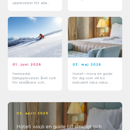
upplevelser för alla
grupper
01. juni 2026
03. maj 2026
Hemsedal
Hotell i mora en guide
fjällupplevelser året runt
för dig som vill bo
för skidåkare och
bekvämt nära natur,
äventyrslystna
dalahästar och
vasaloppet
02. april 2026
Hotell växjö en guide till smidigt och