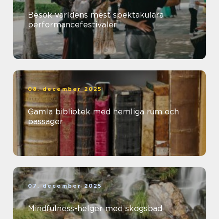
Besök världens mest spektakulära
performancefestivaler
08. december 2025
Gamla bibliotek med hemliga rum och
passager
07. december 2025
Mindfulness-helger med skogsbad