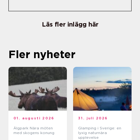
Läs fler inlägg här
Fler nyheter
01. augusti 2026
31. juli 2026
Älgpark Nära möten
Glamping i Sverige: en
med skogens konung
lyxig naturnära
upplevelse