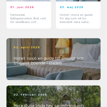
01. juni 2026
03. maj 2026
Hemsedal
Hotell i mora en guide
fjällupplevelser året runt
för dig som vill bo
för skidåkare och
bekvämt nära natur,
äventyrslystna
dalahästar och
vasaloppet
02. april 2026
Hotell växjö en guide till smidigt och
trivsamt boende i staden
02. februari 2026
Hyra stuga böda hav, sandstrand och