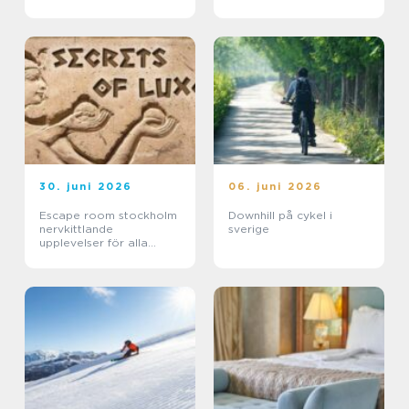
30. juni 2026
06. juni 2026
Escape room stockholm
Downhill på cykel i
nervkittlande
sverige
upplevelser för alla
grupper