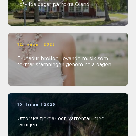
rofyllda dagar på norra Öland
12. januari 2026
Trubadur bröllop: levande musik som
formar stämningen genom hela dagen
10. januari 2026
Utforska fjordar och vattenfall med
familjen