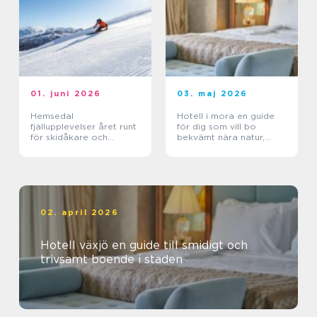
01. juni 2026
03. maj 2026
Hemsedal
Hotell i mora en guide
fjällupplevelser året runt
för dig som vill bo
för skidåkare och
bekvämt nära natur,
äventyrslystna
dalahästar och
vasaloppet
02. april 2026
Hotell växjö en guide till smidigt och
trivsamt boende i staden