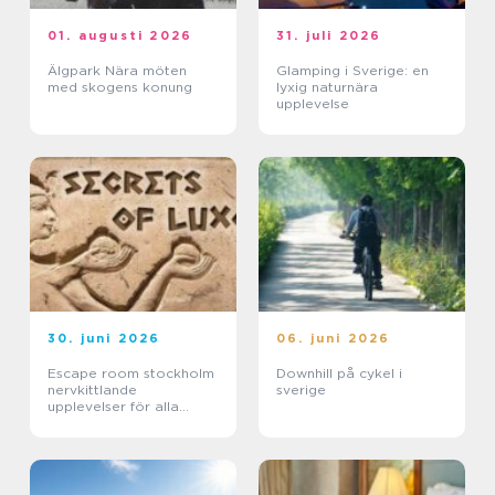
01. augusti 2026
31. juli 2026
Älgpark Nära möten
Glamping i Sverige: en
med skogens konung
lyxig naturnära
upplevelse
30. juni 2026
06. juni 2026
Escape room stockholm
Downhill på cykel i
nervkittlande
sverige
upplevelser för alla
grupper