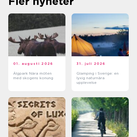
Fler nyheter
01. augusti 2026
31. juli 2026
Älgpark Nära möten
Glamping i Sverige: en
med skogens konung
lyxig naturnära
upplevelse