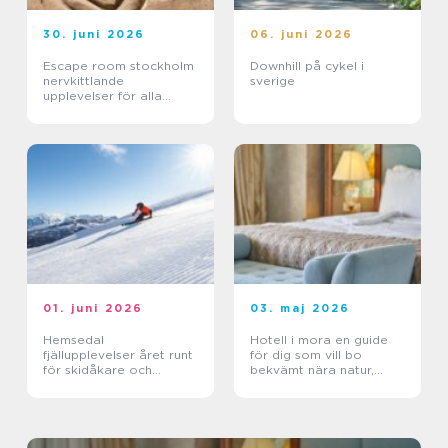
30. juni 2026
06. juni 2026
Escape room stockholm
Downhill på cykel i
nervkittlande
sverige
upplevelser för alla
grupper
01. juni 2026
03. maj 2026
Hemsedal
Hotell i mora en guide
fjällupplevelser året runt
för dig som vill bo
för skidåkare och
bekvämt nära natur,
äventyrslystna
dalahästar och
vasaloppet