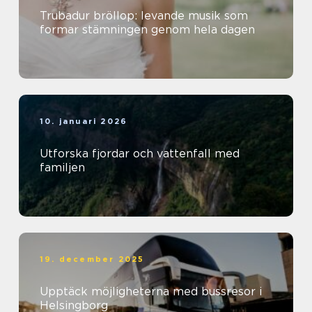
Trubadur bröllop: levande musik som
formar stämningen genom hela dagen
10. januari 2026
Utforska fjordar och vattenfall med
familjen
19. december 2025
Upptäck möjligheterna med bussresor i
Helsingborg