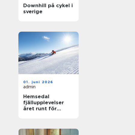
Downhill på cykel i
sverige
01. juni 2026
admin
Hemsedal
fjällupplevelser
året runt för
skidåkare och
äventyrslystna