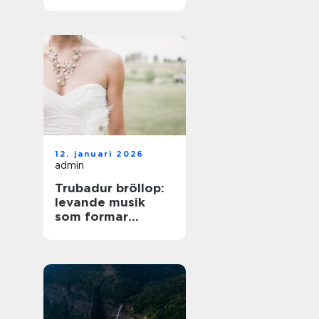
på norra Öland
12. januari 2026
admin
Trubadur bröllop:
levande musik
som formar
stämningen
genom hela dagen