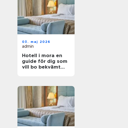
03. maj 2026
admin
Hotell i mora en
guide för dig som
vill bo bekvämt
nära natur,
dalahästar och
vasaloppet