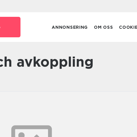
e
ANNONSERING
OM OSS
COOKI
och avkoppling