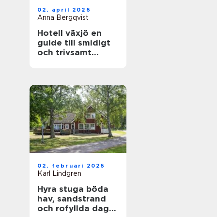
02. april 2026
Anna Bergqvist
Hotell växjö en
guide till smidigt
och trivsamt
boende i staden
02. februari 2026
Karl Lindgren
Hyra stuga böda
hav, sandstrand
och rofyllda dagar