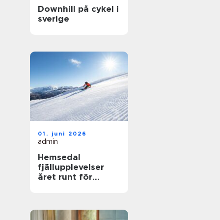
Downhill på cykel i
sverige
01. juni 2026
admin
Hemsedal
fjällupplevelser
året runt för
skidåkare och
äventyrslystna