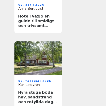
02. april 2026
Anna Bergqvist
Hotell växjö en
guide till smidigt
och trivsamt
boende i staden
02. februari 2026
Karl Lindgren
Hyra stuga böda
hav, sandstrand
och rofyllda dagar