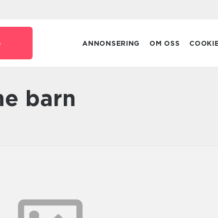
e
ANNONSERING
OM OSS
COOKI
åne barn