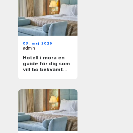
03. maj 2026
admin
Hotell i mora en
guide för dig som
vill bo bekvämt
nära natur,
dalahästar och
vasaloppet