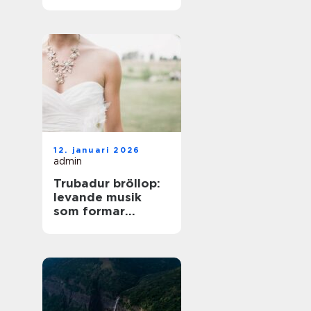
på norra Öland
12. januari 2026
admin
Trubadur bröllop:
levande musik
som formar
stämningen
genom hela dagen