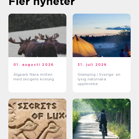
Fler nyheter
01. augusti 2026
31. juli 2026
Älgpark Nära möten
Glamping i Sverige: en
med skogens konung
lyxig naturnära
upplevelse