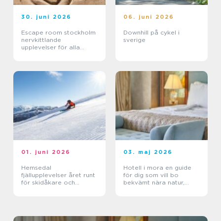
30. juni 2026
06. juni 2026
Escape room stockholm
Downhill på cykel i
nervkittlande
sverige
upplevelser för alla
grupper
01. juni 2026
03. maj 2026
Hemsedal
Hotell i mora en guide
fjällupplevelser året runt
för dig som vill bo
för skidåkare och
bekvämt nära natur,
äventyrslystna
dalahästar och
vasaloppet