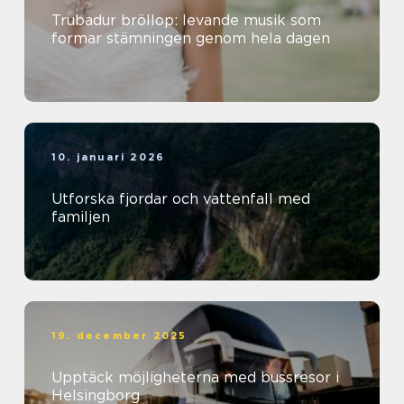
Trubadur bröllop: levande musik som
formar stämningen genom hela dagen
10. januari 2026
Utforska fjordar och vattenfall med
familjen
19. december 2025
Upptäck möjligheterna med bussresor i
Helsingborg