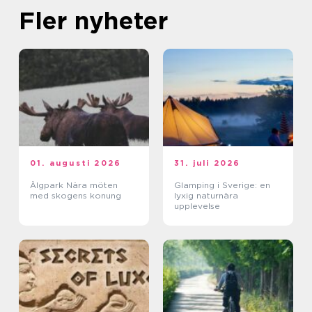
Fler nyheter
01. augusti 2026
31. juli 2026
Älgpark Nära möten
Glamping i Sverige: en
med skogens konung
lyxig naturnära
upplevelse