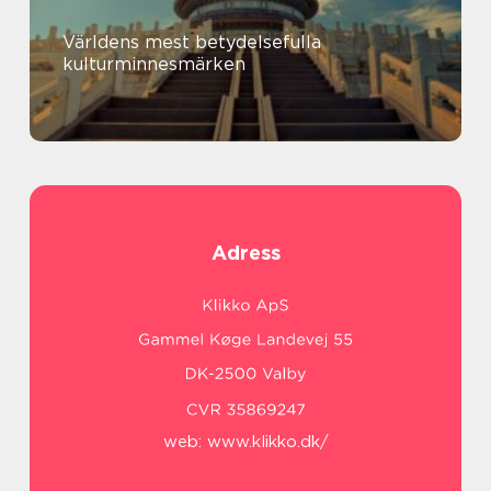
Världens mest betydelsefulla
kulturminnesmärken
Adress
web:
www.klikko.dk/